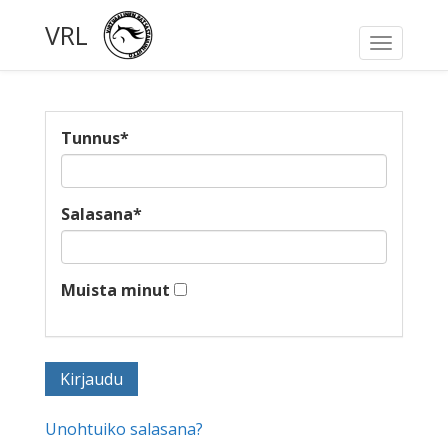
VRL
Toggle
navigati
Tunnus
*
Salasana
*
Muista minut
Unohtuiko salasana?