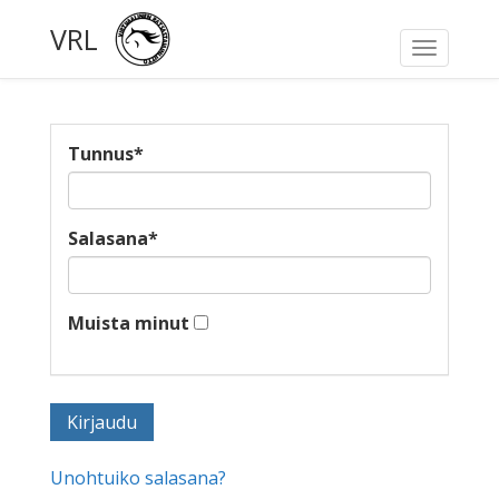
VRL
Toggle
navigati
Tunnus
*
Salasana
*
Muista minut
Unohtuiko salasana?