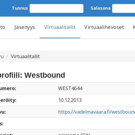
Tunnus
Salasana
tto
Jäsenyys
Virtuaalitallit
Virtuaalihevoset
vu
Virtuaalitallit
profiili: Westbound
numero:
WEST4644
eröity:
10.12.2013
vu:
https://vadelmavaara.fi/westboun
s: