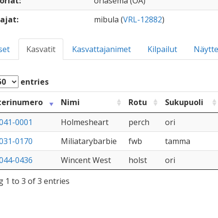
oriat:
oriasema (OA)
ajat:
mibula (
VRL-12882
)
set
Kasvatit
Kasvattajanimet
Kilpailut
Näytte
entries
terinumero
Nimi
Rotu
Sukupuoli
041-0001
Holmesheart
perch
ori
031-0170
Miliatarybarbie
fwb
tamma
044-0436
Wincent West
holst
ori
 1 to 3 of 3 entries