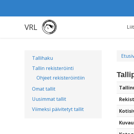
VRL
Lii
Etusi
Tallihaku
Tallin rekisteröinti
Talli
Ohjeet rekisteröintiin
Talli
Omat tallit
Uusimmat tallit
Rekist
Viimeksi päivitetyt tallit
Kotisi
Kuvau