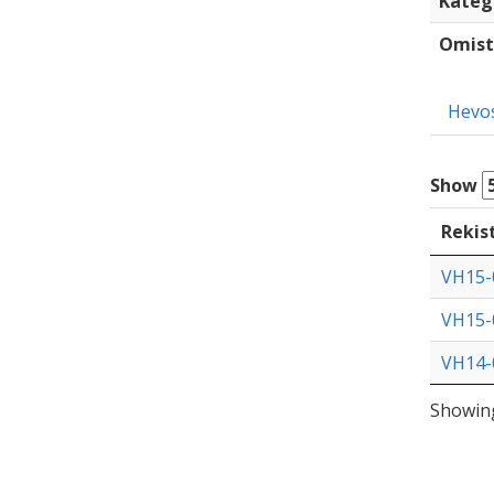
Kateg
Omist
Hevo
Show
Rekis
VH15-
VH15-
VH14-
Showing