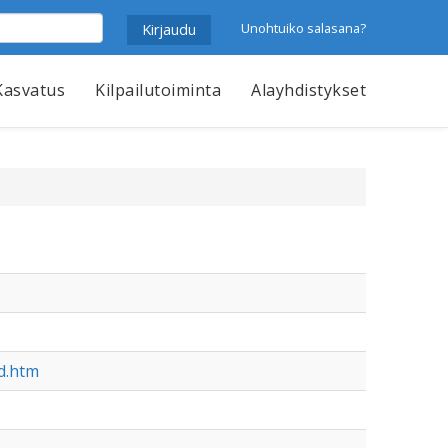
Unohtuiko salasana?
Kasvatus
Kilpailutoiminta
Alayhdistykset
d.htm