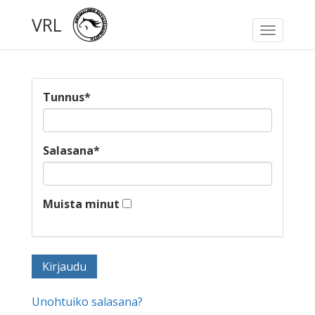
VRL
Toggle
navigati
Tunnus
*
Salasana
*
Muista minut
Unohtuiko salasana?