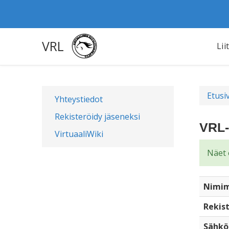
VRL
Lii
Etusi
Yhteystiedot
Rekisteröidy jäseneksi
VRL-
VirtuaaliWiki
Näet 
Nimim
Rekist
Sähkö