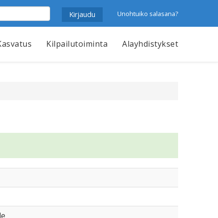
Unohtuiko salasana?
Kasvatus
Kilpailutoiminta
Alayhdistykset
le