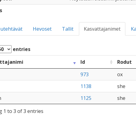
s
utehtävät
Hevoset
Tallit
Kasvattajanimet
Ka
entries
ttajanimi
Id
Rodut
973
ox
1138
she
n
1125
she
 1 to 3 of 3 entries