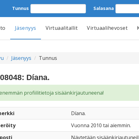
Tunnus
Salasana
tto
Jäsenyys
Virtuaalitallit
Virtuaalihevoset
vu
Jäsenyys
Tunnus
08048: Díana.
enemmän profiilitietoja sisäänkirjautuneena!
erkki
Díana.
eröity
Vuonna 2010 tai aiemmin.
posti
Näytetään sisäänkirjautuneil