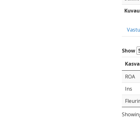
Kuvau
Vastu
Show
Kasva
ROA
Ins
Fleuri
Showing