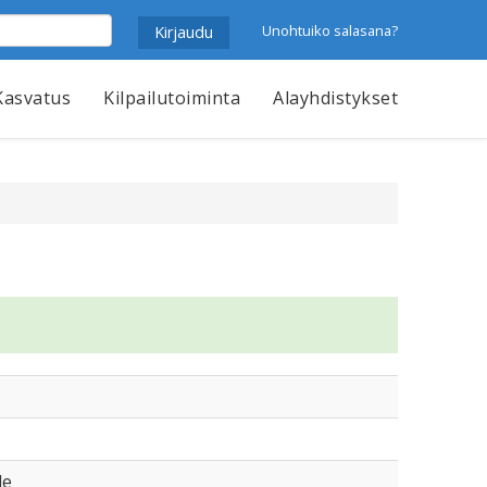
Unohtuiko salasana?
Kasvatus
Kilpailutoiminta
Alayhdistykset
le