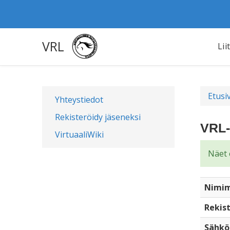
VRL
Lii
Etusi
Yhteystiedot
Rekisteröidy jäseneksi
VRL-
VirtuaaliWiki
Näet 
Nimim
Rekist
Sähkö