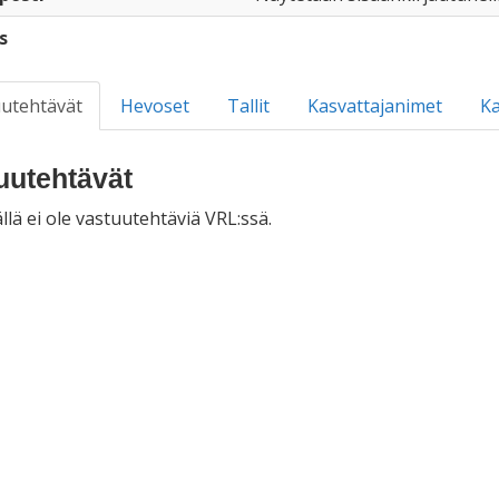
s
utehtävät
Hevoset
Tallit
Kasvattajanimet
Ka
uutehtävät
llä ei ole vastuutehtäviä VRL:ssä.