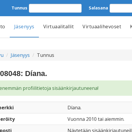
Tunnus
Salasana
tto
Jäsenyys
Virtuaalitallit
Virtuaalihevoset
vu
Jäsenyys
Tunnus
08048: Díana.
enemmän profiilitietoja sisäänkirjautuneena!
erkki
Díana.
eröity
Vuonna 2010 tai aiemmin.
posti
Näytetään sisäänkirjautuneil