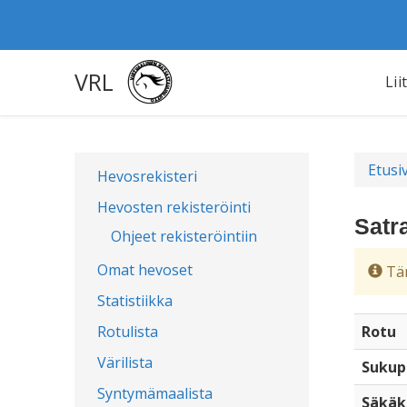
VRL
Lii
Etusi
Hevosrekisteri
Hevosten rekisteröinti
Satr
Ohjeet rekisteröintiin
Omat hevoset
Täm
Statistiikka
Rotulista
Rotu
Värilista
Sukup
Syntymämaalista
Säkäk