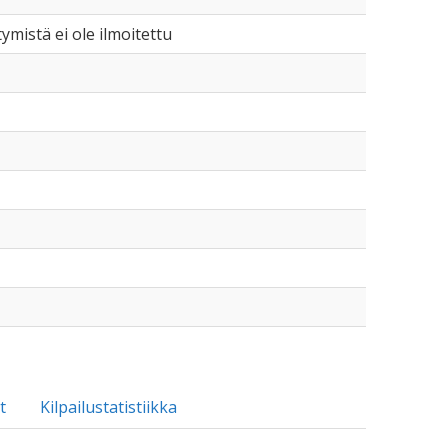
tymistä ei ole ilmoitettu
t
Kilpailustatistiikka