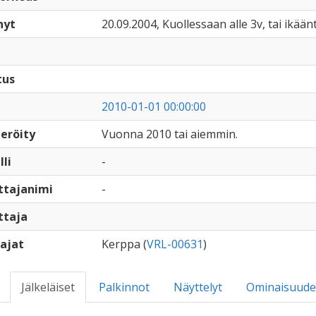
nyt
20.09.2004, Kuollessaan alle 3v, tai ikään
tus
2010-01-01 00:00:00
eröity
Vuonna 2010 tai aiemmin.
lli
-
ttajanimi
-
ttaja
ajat
Kerppa (
VRL-00631
)
Jälkeläiset
Palkinnot
Näyttelyt
Ominaisuude