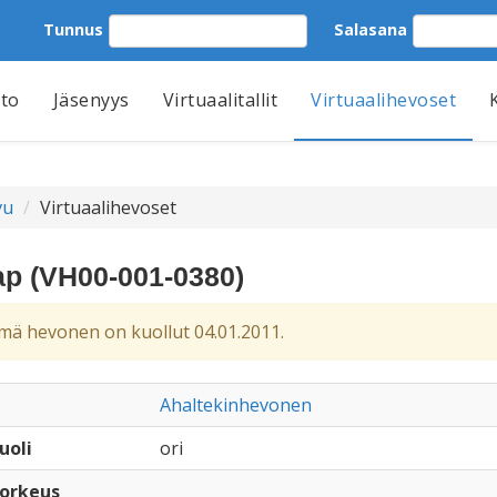
Tunnus
Salasana
tto
Jäsenyys
Virtuaalitallit
Virtuaalihevoset
vu
Virtuaalihevoset
ap (VH00-001-0380)
ä hevonen on kuollut 04.01.2011.
Ahaltekinhevonen
uoli
ori
orkeus