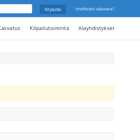
Unohtuiko salasana?
Kasvatus
Kilpailutoiminta
Alayhdistykset