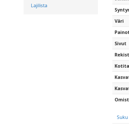
Lajilista
Synty
Väri
Paino
Sivut
Rekist
Kotita
Kasva
Kasva
Omist
Suku