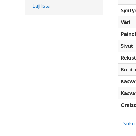
Lajilista
Synty
Väri
Paino
Sivut
Rekist
Kotita
Kasva
Kasva
Omist
Suku