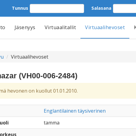
Tunnus
Salasana
tto
Jäsenyys
Virtuaalitallit
Virtuaalihevoset
vu
Virtuaalihevoset
hazar (VH00-006-2484)
ä hevonen on kuollut 01.01.2010.
Englantilainen täysiverinen
uoli
tamma
orkeus