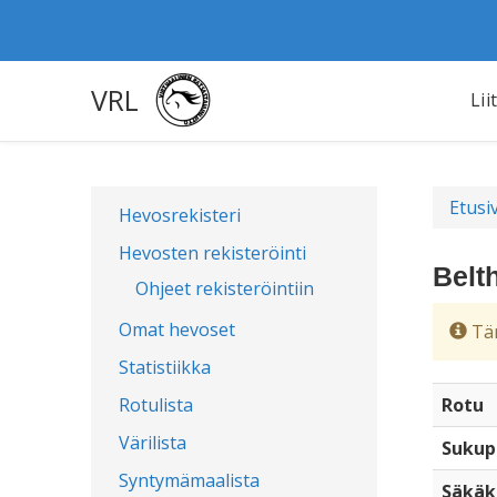
VRL
Lii
Etusi
Hevosrekisteri
Hevosten rekisteröinti
Belt
Ohjeet rekisteröintiin
Omat hevoset
Täm
Statistiikka
Rotulista
Rotu
Värilista
Sukup
Syntymämaalista
Säkäk