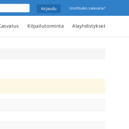
Unohtuiko salasana?
Kasvatus
Kilpailutoiminta
Alayhdistykset