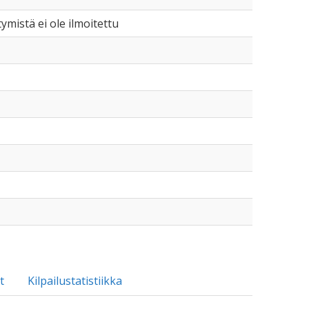
tymistä ei ole ilmoitettu
t
Kilpailustatistiikka