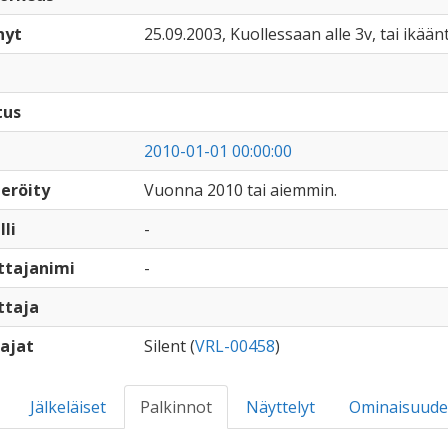
nyt
25.09.2003, Kuollessaan alle 3v, tai ikään
tus
2010-01-01 00:00:00
eröity
Vuonna 2010 tai aiemmin.
lli
-
ttajanimi
-
ttaja
ajat
Silent (
VRL-00458
)
Jälkeläiset
Palkinnot
Näyttelyt
Ominaisuude