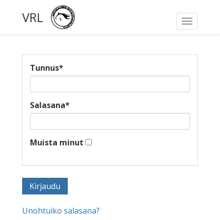
VRL
Toggle
navigati
Tunnus
*
Salasana
*
Muista minut
Unohtuiko salasana?