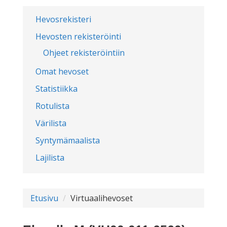
Hevosrekisteri
Hevosten rekisteröinti
Ohjeet rekisteröintiin
Omat hevoset
Statistiikka
Rotulista
Värilista
Syntymämaalista
Lajilista
Etusivu
Virtuaalihevoset