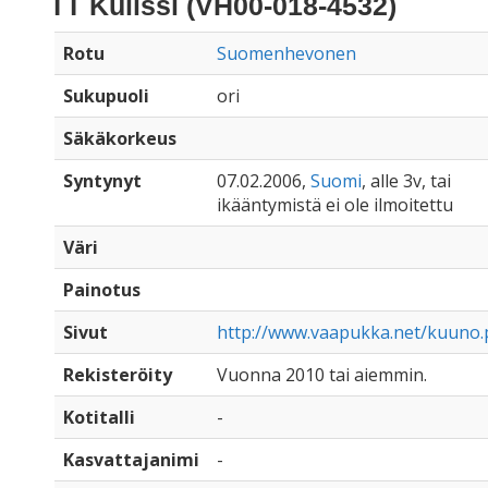
TT Kulissi (VH00-018-4532)
Rotu
Suomenhevonen
Sukupuoli
ori
Säkäkorkeus
Syntynyt
07.02.2006,
Suomi
, alle 3v, tai
ikääntymistä ei ole ilmoitettu
Väri
Painotus
Sivut
http://www.vaapukka.net/kuuno
Rekisteröity
Vuonna 2010 tai aiemmin.
Kotitalli
-
Kasvattajanimi
-