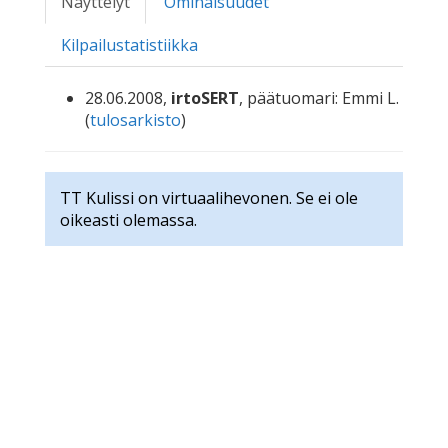
Näyttelyt
Ominaisuudet
Kilpailustatistiikka
28.06.2008,
irtoSERT
, päätuomari: Emmi L.
(
tulosarkisto
)
TT Kulissi on virtuaalihevonen. Se ei ole
oikeasti olemassa.