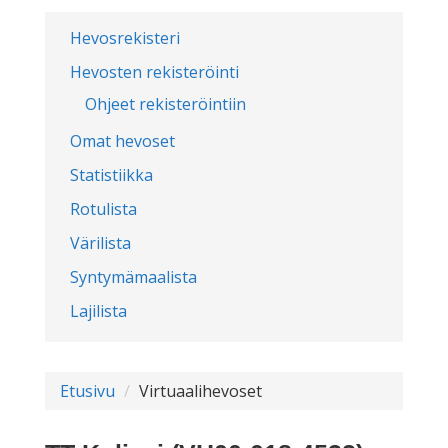
Hevosrekisteri
Hevosten rekisteröinti
Ohjeet rekisteröintiin
Omat hevoset
Statistiikka
Rotulista
Värilista
Syntymämaalista
Lajilista
Etusivu
Virtuaalihevoset