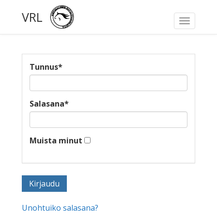
VRL
Toggle
navigati
Tunnus
*
Salasana
*
Muista minut
Unohtuiko salasana?