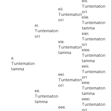
eiii.
Tuntematon
eii.
ori
Tuntematon
eiie.
ori
Tuntematon
ei.
tamma
Tuntematon
eiei.
ori
Tuntematon
eie.
ori
Tuntematon
eiee.
tamma
Tuntematon
e.
tamma
Tuntematon
eeii.
tamma
Tuntematon
eei.
ori
Tuntematon
eeie.
ori
Tuntematon
ee.
tamma
Tuntematon
eeei.
tamma
Tuntematon
eee.
ori