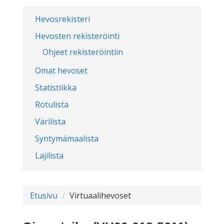
Hevosrekisteri
Hevosten rekisteröinti
Ohjeet rekisteröintiin
Omat hevoset
Statistiikka
Rotulista
Värilista
Syntymämaalista
Lajilista
Etusivu
Virtuaalihevoset