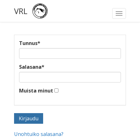
VRL
Toggle
navigati
Tunnus
*
Salasana
*
Muista minut
Unohtuiko salasana?