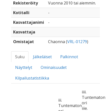
Rekisteröity
Vuonna 2010 tai aiemmin.
Kotitalli
-
Kasvattajanimi
-
Kasvattaja
Omistajat
Chaonna (
VRL-01279
)
Suku
Jälkeläiset
Palkinnot
Näyttelyt
Ominaisuudet
Kilpailustatistiikka
iiii.
Tuntematon
iii.
ori
Tuntematon
iiie.