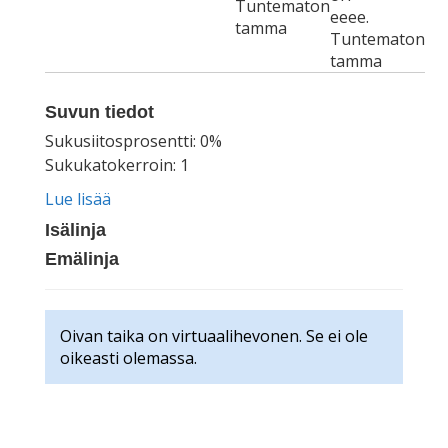
Tuntematon
eeee.
tamma
Tuntematon
tamma
Suvun tiedot
Sukusiitosprosentti: 0%
Sukukatokerroin: 1
Lue lisää
Isälinja
Emälinja
Oivan taika on virtuaalihevonen. Se ei ole
oikeasti olemassa.