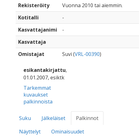
Rekisteröity
Vuonna 2010 tai aiemmin.
Kotitalli
-
Kasvattajanimi
-
Kasvattaja
Omistajat
Suvi (
VRL-00390
)
esikantakirjattu
,
01.01.2007, esiktk
Tarkemmat
kuvaukset
palkinnoista
Suku
Jälkeläiset
Palkinnot
Näyttelyt
Ominaisuudet