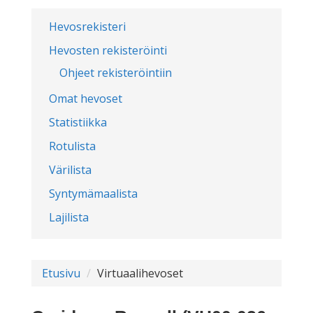
Hevosrekisteri
Hevosten rekisteröinti
Ohjeet rekisteröintiin
Omat hevoset
Statistiikka
Rotulista
Värilista
Syntymämaalista
Lajilista
Etusivu
Virtuaalihevoset