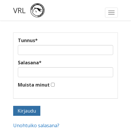
VRL
Toggle
navigati
Tunnus
*
Salasana
*
Muista minut
Unohtuiko salasana?