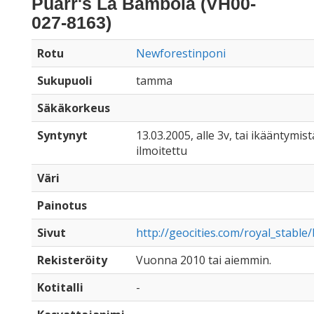
Puarr's La Bambola (VH00-
027-8163)
Rotu
Newforestinponi
Sukupuoli
tamma
Säkäkorkeus
Syntynyt
13.03.2005, alle 3v, tai ikääntymist
ilmoitettu
Väri
Painotus
Sivut
http://geocities.com/royal_stable/
Rekisteröity
Vuonna 2010 tai aiemmin.
Kotitalli
-