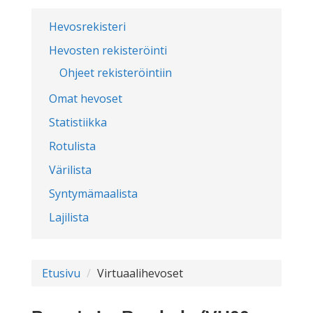
Hevosrekisteri
Hevosten rekisteröinti
Ohjeet rekisteröintiin
Omat hevoset
Statistiikka
Rotulista
Värilista
Syntymämaalista
Lajilista
Etusivu
Virtuaalihevoset