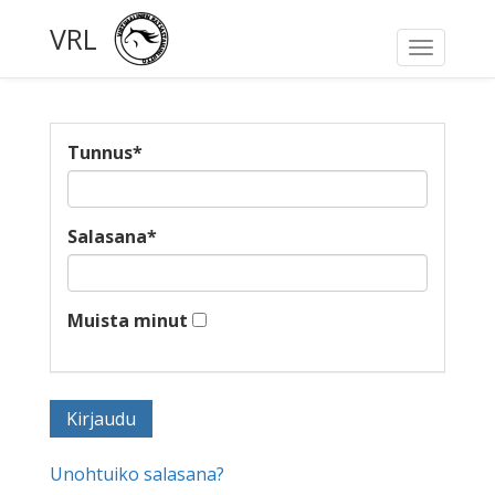
VRL
Toggle
navigati
Tunnus
*
Salasana
*
Muista minut
Unohtuiko salasana?