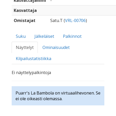
Kasvattajanimi
-
Kasvattaja
Omistajat
Satu.T (
VRL-00706
)
Suku
Jälkeläiset
Palkinnot
Näyttelyt
Ominaisuudet
Kilpailustatistiikka
Ei näyttelypalkintoja
Puarr's La Bambola on virtuaalihevonen. Se
ei ole oikeasti olemassa.