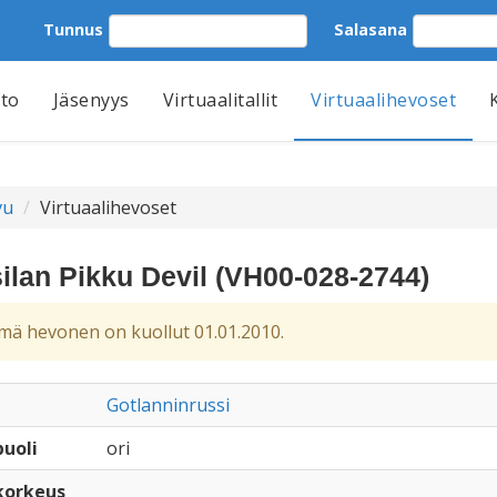
Tunnus
Salasana
tto
Jäsenyys
Virtuaalitallit
Virtuaalihevoset
vu
Virtuaalihevoset
ilan Pikku Devil (VH00-028-2744)
ä hevonen on kuollut 01.01.2010.
Gotlanninrussi
uoli
ori
korkeus