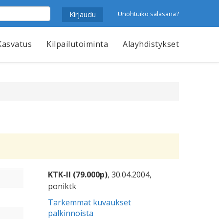
Unohtuiko salasana?
Kasvatus
Kilpailutoiminta
Alayhdistykset
KTK-II (79.000p)
, 30.04.2004,
poniktk
Tarkemmat kuvaukset
palkinnoista