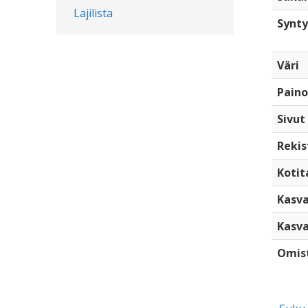
Lajilista
Synty
Väri
Paino
Sivut
Rekis
Kotita
Kasva
Kasva
Omis