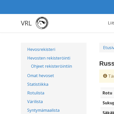
VRL
Lii
Etusi
Hevosrekisteri
Hevosten rekisteröinti
Russ
Ohjeet rekisteröintiin
Omat hevoset
Täm
Statistiikka
Rotulista
Rotu
Värilista
Sukup
Syntymämaalista
Säkä