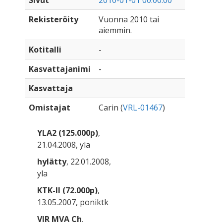
Sivut
2010-01-01 00:00:00
Rekisteröity
Vuonna 2010 tai
aiemmin.
Kotitalli
-
Kasvattajanimi
-
Kasvattaja
Omistajat
Carin (
VRL-01467
)
YLA2 (125.000p)
,
21.04.2008, yla
hylätty
, 22.01.2008,
yla
KTK-II (72.000p)
,
13.05.2007, poniktk
VIR MVA Ch
,