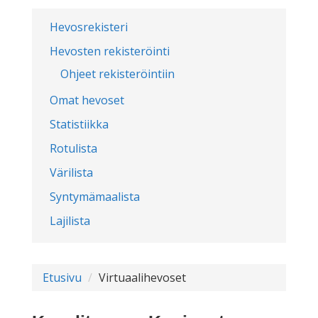
Hevosrekisteri
Hevosten rekisteröinti
Ohjeet rekisteröintiin
Omat hevoset
Statistiikka
Rotulista
Värilista
Syntymämaalista
Lajilista
Etusivu
Virtuaalihevoset