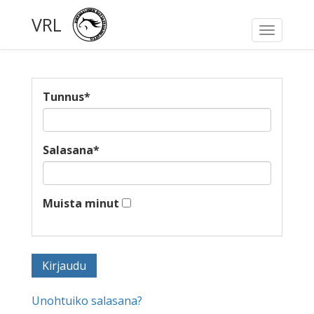
VRL
Toggle
navigati
Tunnus
*
Salasana
*
Muista minut
Unohtuiko salasana?