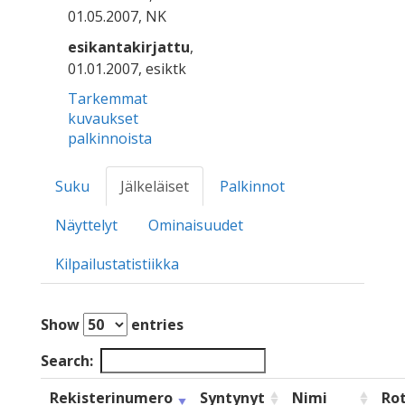
01.05.2007, NK
esikantakirjattu
,
01.01.2007, esiktk
Tarkemmat
kuvaukset
palkinnoista
Suku
Jälkeläiset
Palkinnot
Näyttelyt
Ominaisuudet
Kilpailustatistiikka
Show
entries
Search:
Rekisterinumero
Syntynyt
Nimi
Ro