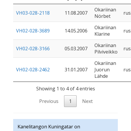
Okariinan
VH03-028-2118
11.08.2007
rus
Nörbet
Okariinan
VH02-028-3689
14.05.2006
rus
Klarine
Okariinan
VH02-028-3166
05.03.2007
rus
Pilviveikko
Okariinan
VH02-028-2462
31.01.2007
Juorun
rus
Lähde
Showing 1 to 4 of 4 entries
Previous
1
Next
Kanelitangon Kuningatar on