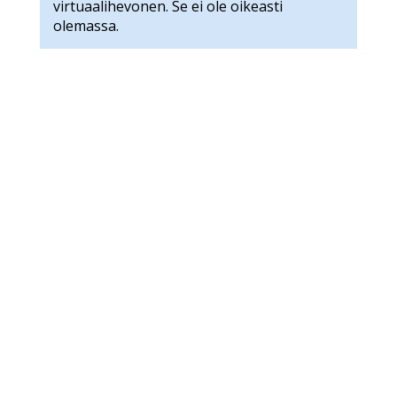
virtuaalihevonen. Se ei ole oikeasti
olemassa.