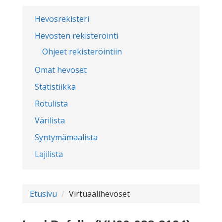
Hevosrekisteri
Hevosten rekisteröinti
Ohjeet rekisteröintiin
Omat hevoset
Statistiikka
Rotulista
Värilista
Syntymämaalista
Lajilista
Etusivu
Virtuaalihevoset