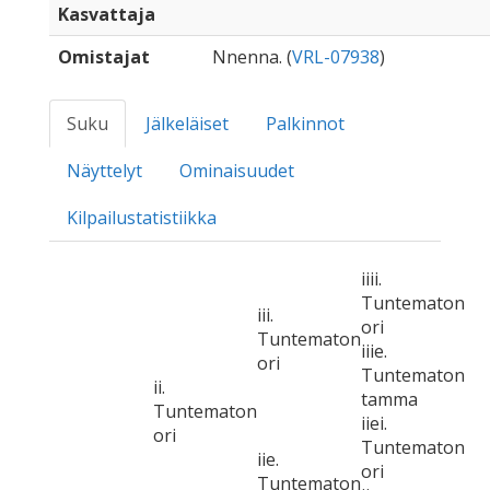
Kasvattaja
Omistajat
Nnenna. (
VRL-07938
)
Suku
Jälkeläiset
Palkinnot
Näyttelyt
Ominaisuudet
Kilpailustatistiikka
iiii.
Tuntematon
iii.
ori
Tuntematon
iiie.
ori
Tuntematon
ii.
tamma
Tuntematon
iiei.
ori
Tuntematon
iie.
ori
Tuntematon