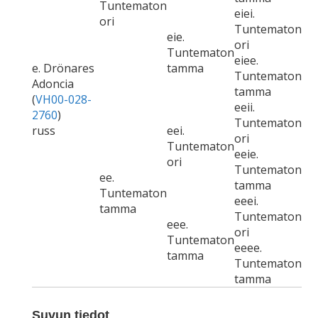
Tuntematon
eiei.
ori
Tuntematon
eie.
ori
Tuntematon
eiee.
e. Drönares
tamma
Tuntematon
Adoncia
tamma
(
VH00-028-
eeii.
2760
)
Tuntematon
russ
eei.
ori
Tuntematon
eeie.
ori
Tuntematon
ee.
tamma
Tuntematon
eeei.
tamma
Tuntematon
eee.
ori
Tuntematon
eeee.
tamma
Tuntematon
tamma
Suvun tiedot