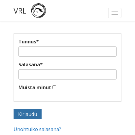
VRL
Toggle
navigati
Tunnus
*
Salasana
*
Muista minut
Unohtuiko salasana?