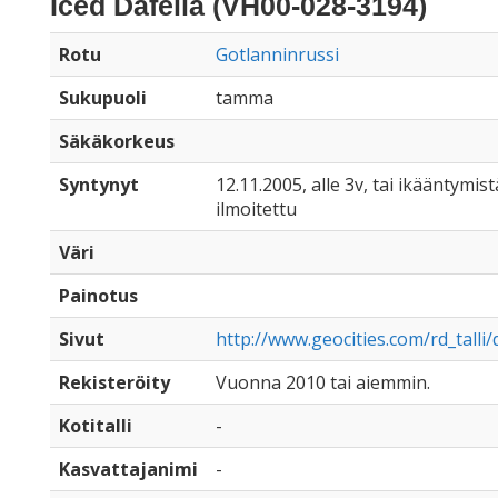
Iced Dafella (VH00-028-3194)
Rotu
Gotlanninrussi
Sukupuoli
tamma
Säkäkorkeus
Syntynyt
12.11.2005, alle 3v, tai ikääntymist
ilmoitettu
Väri
Painotus
Sivut
http://www.geocities.com/rd_talli/
Rekisteröity
Vuonna 2010 tai aiemmin.
Kotitalli
-
Kasvattajanimi
-