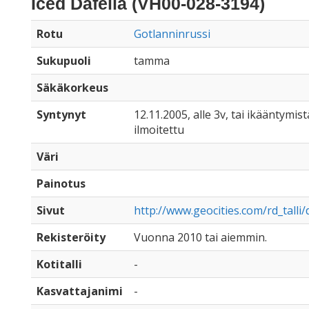
Iced Dafella (VH00-028-3194)
Rotu
Gotlanninrussi
Sukupuoli
tamma
Säkäkorkeus
Syntynyt
12.11.2005, alle 3v, tai ikääntymist
ilmoitettu
Väri
Painotus
Sivut
http://www.geocities.com/rd_talli/
Rekisteröity
Vuonna 2010 tai aiemmin.
Kotitalli
-
Kasvattajanimi
-