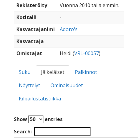
Rekisteröity
Vuonna 2010 tai aiemmin.
Kotitalli
-
Kasvattajanimi
Adoro's
Kasvattaja
Omistajat
Heidi (
VRL-00057
)
Suku
Jälkeläiset
Palkinnot
Näyttelyt
Ominaisuudet
Kilpailustatistiikka
Show
entries
Search: