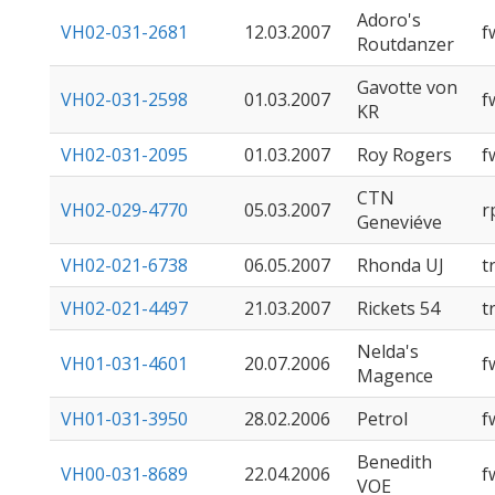
Adoro's
VH02-031-2681
12.03.2007
f
Routdanzer
Gavotte von
VH02-031-2598
01.03.2007
f
KR
VH02-031-2095
01.03.2007
Roy Rogers
f
CTN
VH02-029-4770
05.03.2007
r
Geneviéve
VH02-021-6738
06.05.2007
Rhonda UJ
t
VH02-021-4497
21.03.2007
Rickets 54
t
Nelda's
VH01-031-4601
20.07.2006
f
Magence
VH01-031-3950
28.02.2006
Petrol
f
Benedith
VH00-031-8689
22.04.2006
f
VOE