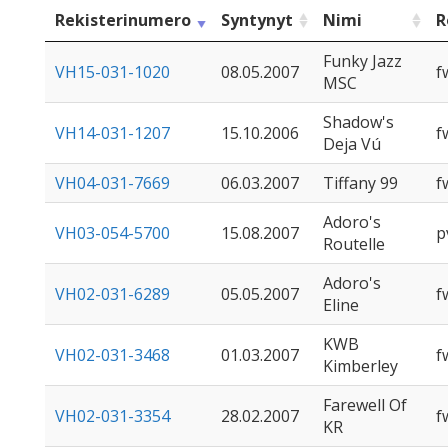
Rekisterinumero
Syntynyt
Nimi
R
Funky Jazz
VH15-031-1020
08.05.2007
f
MSC
Shadow's
VH14-031-1207
15.10.2006
f
Deja Vú
VH04-031-7669
06.03.2007
Tiffany 99
f
Adoro's
VH03-054-5700
15.08.2007
p
Routelle
Adoro's
VH02-031-6289
05.05.2007
f
Eline
KWB
VH02-031-3468
01.03.2007
f
Kimberley
Farewell Of
VH02-031-3354
28.02.2007
f
KR