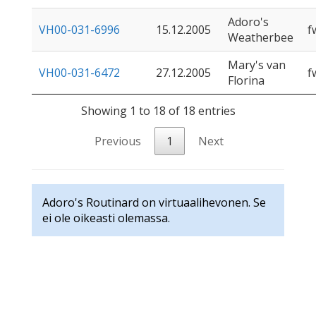
Adoro's
VH00-031-6996
15.12.2005
f
Weatherbee
Mary's van
VH00-031-6472
27.12.2005
f
Florina
Showing 1 to 18 of 18 entries
Previous
1
Next
Adoro's Routinard on virtuaalihevonen. Se
ei ole oikeasti olemassa.