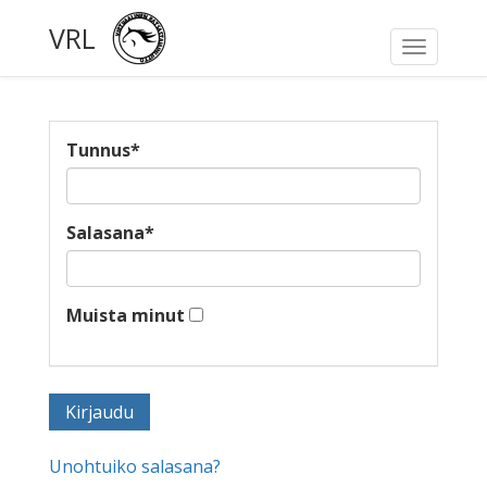
VRL
Toggle
navigati
Tunnus
*
Salasana
*
Muista minut
Unohtuiko salasana?