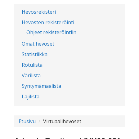
Hevosrekisteri
Hevosten rekisteröinti
Ohjeet rekisteröintiin
Omat hevoset
Statistiikka
Rotulista
Värilista
Syntymämaalista
Lajilista
Etusivu
Virtuaalihevoset