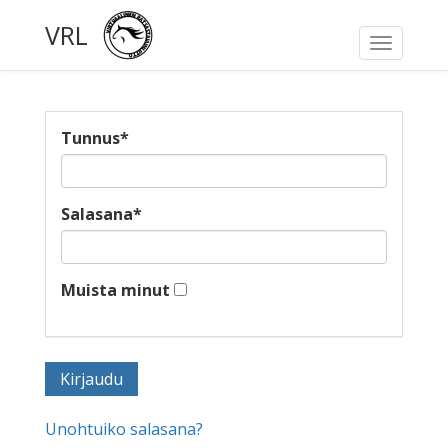
VRL
Toggle
navigati
Tunnus
*
Salasana
*
Muista minut
Unohtuiko salasana?