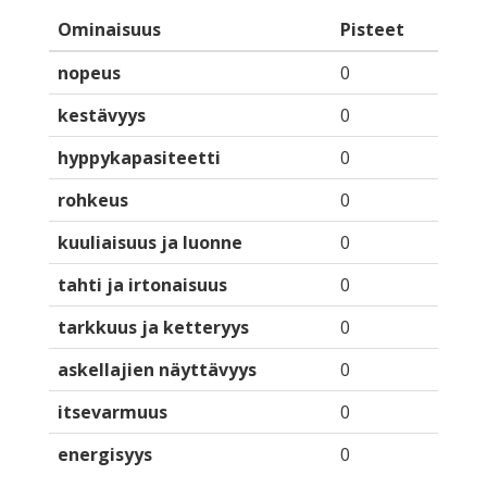
Ominaisuus
Pisteet
nopeus
0
kestävyys
0
hyppykapasiteetti
0
rohkeus
0
kuuliaisuus ja luonne
0
tahti ja irtonaisuus
0
tarkkuus ja ketteryys
0
askellajien näyttävyys
0
itsevarmuus
0
energisyys
0