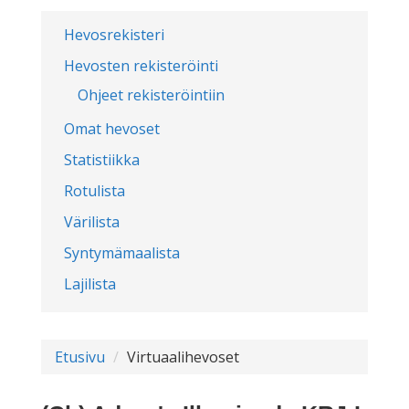
Hevosrekisteri
Hevosten rekisteröinti
Ohjeet rekisteröintiin
Omat hevoset
Statistiikka
Rotulista
Värilista
Syntymämaalista
Lajilista
Etusivu
Virtuaalihevoset