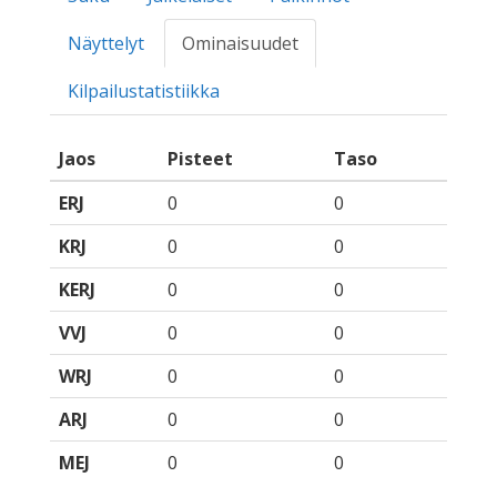
Näyttelyt
Ominaisuudet
Kilpailustatistiikka
Jaos
Pisteet
Taso
ERJ
0
0
KRJ
0
0
KERJ
0
0
VVJ
0
0
WRJ
0
0
ARJ
0
0
MEJ
0
0