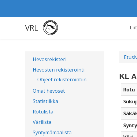
VRL
Lii
Etusi
Hevosrekisteri
Hevosten rekisteröinti
KL A
Ohjeet rekisteröintiin
Rotu
Omat hevoset
Statistiikka
Sukup
Rotulista
Säkä
Värilista
Synty
Syntymämaalista