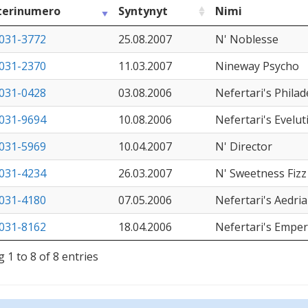
terinumero
Syntynyt
Nimi
031-3772
25.08.2007
N' Noblesse
031-2370
11.03.2007
Nineway Psycho
031-0428
03.08.2006
Nefertari's Philad
031-9694
10.08.2006
Nefertari's Evelut
031-5969
10.04.2007
N' Director
031-4234
26.03.2007
N' Sweetness Fizz
031-4180
07.05.2006
Nefertari's Aedri
031-8162
18.04.2006
Nefertari's Emper
 1 to 8 of 8 entries