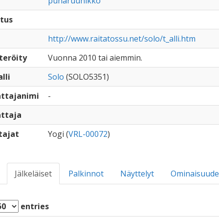
punaruunikko
tus
http://www.raitatossu.net/solo/t_alli.htm
teröity
Vuonna 2010 tai aiemmin.
lli
Solo
(SOLO5351)
ttajanimi
-
ttaja
tajat
Yogi (
VRL-00072
)
Jälkeläiset
Palkinnot
Näyttelyt
Ominaisuude
entries