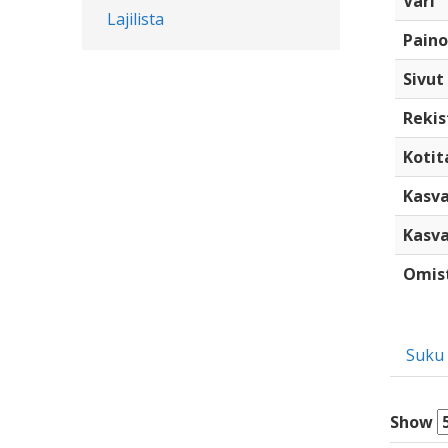
Väri
Lajilista
Paino
Sivut
Rekis
Kotita
Kasva
Kasva
Omis
Suku
Show