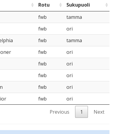
Rotu
Sukupuoli
fwb
tamma
fwb
ori
elphia
fwb
tamma
ioner
fwb
ori
fwb
ori
fwb
ori
an
fwb
ori
ior
fwb
ori
Previous
1
Next