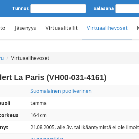
Tunnus
Salasana
tto
Jäsenyys
Virtuaalitallit
Virtuaalihevoset
vu
Virtuaalihevoset
lert La Paris (VH00-031-4161)
Suomalainen puoliverinen
uoli
tamma
korkeus
164 cm
nyt
21.08.2005, alle 3v, tai ikääntymistä ei ole ilmoi