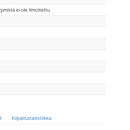
tymistä ei ole ilmoitettu
t
Kilpailustatistiikka