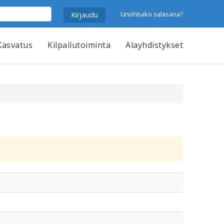
Unohtuiko salasana?
Kasvatus
Kilpailutoiminta
Alayhdistykset