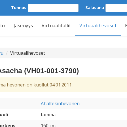
Tunnus
Salasana
tto
Jäsenyys
Virtuaalitallit
Virtuaalihevoset
vu
Virtuaalihevoset
Asacha (VH01-001-3790)
ä hevonen on kuollut 04.01.2011.
Ahaltekinhevonen
uoli
tamma
orkeus
160 cm