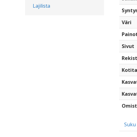
Lajilista
Synty
Väri
Paino
Sivut
Rekist
Kotita
Kasva
Kasva
Omist
Suku