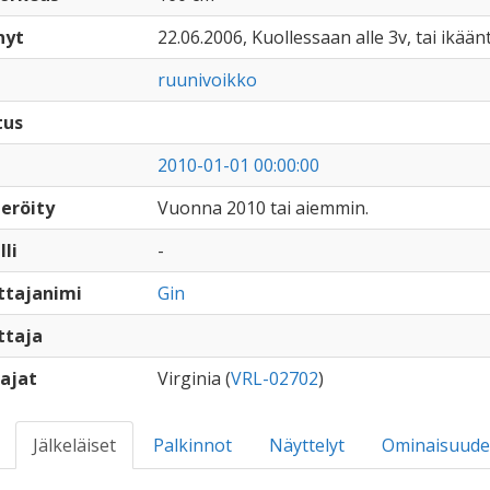
nyt
22.06.2006, Kuollessaan alle 3v, tai ikään
ruunivoikko
tus
2010-01-01 00:00:00
eröity
Vuonna 2010 tai aiemmin.
lli
-
ttajanimi
Gin
ttaja
ajat
Virginia (
VRL-02702
)
Jälkeläiset
Palkinnot
Näyttelyt
Ominaisuude