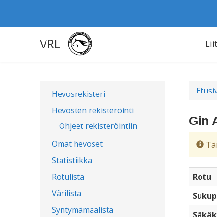
VRL
Lii
Etusi
Hevosrekisteri
Hevosten rekisteröinti
Gin 
Ohjeet rekisteröintiin
Omat hevoset
Täm
Statistiikka
Rotulista
Rotu
Värilista
Sukup
Syntymämaalista
Säkäk