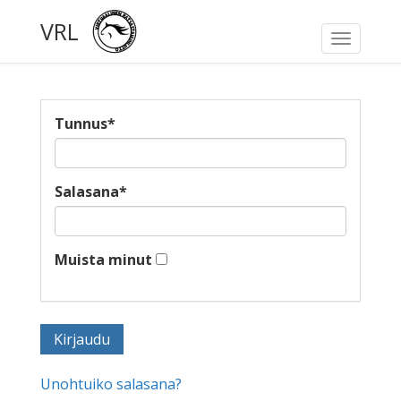
VRL
Toggle
navigati
Tunnus
*
Salasana
*
Muista minut
Unohtuiko salasana?