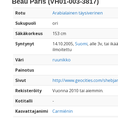
Beau Paris (VH01-003-3817)
Rotu
Arabialainen täysiverinen
Sukupuoli
ori
Säkäkorkeus
153 cm
Syntynyt
14.10.2005,
Suomi
, alle 3v, tai ik
ilmoitettu
Väri
ruunikko
Painotus
Sivut
http://www.geocities.com/shebj
Rekisteröity
Vuonna 2010 tai aiemmin.
Kotitalli
-
Kasvattajanimi
Carmiénin