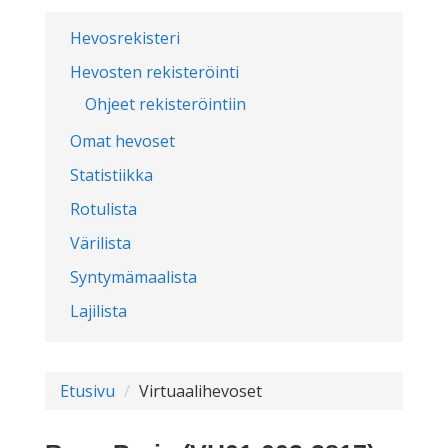
Hevosrekisteri
Hevosten rekisteröinti
Ohjeet rekisteröintiin
Omat hevoset
Statistiikka
Rotulista
Värilista
Syntymämaalista
Lajilista
Etusivu
Virtuaalihevoset