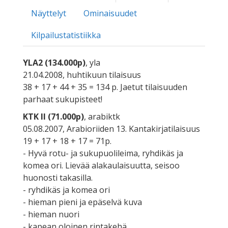
Näyttelyt
Ominaisuudet
Kilpailustatistiikka
YLA2 (134.000p)
, yla
21.04.2008, huhtikuun tilaisuus
38 + 17 + 44 + 35 = 134 p. Jaetut tilaisuuden
parhaat sukupisteet!
KTK II (71.000p)
, arabiktk
05.08.2007, Arabioriiden 13. Kantakirjatilaisuus
19 + 17 + 18 + 17 = 71p.
- Hyvä rotu- ja sukupuolileima, ryhdikäs ja
komea ori. Lievää alakaulaisuutta, seisoo
huonosti takasilla.
- ryhdikäs ja komea ori
- hieman pieni ja epäselvä kuva
- hieman nuori
- kapean oloinen rintakehä