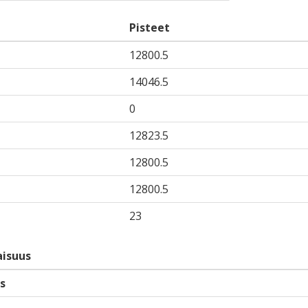
Pisteet
12800.5
14046.5
0
12823.5
12800.5
12800.5
23
isuus
s