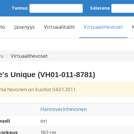
Tunnus
Salasana
tto
Jäsenyys
Virtuaalitallit
Virtuaalihevoset
vu
Virtuaalihevoset
e's Unique (VH01-011-8781)
ä hevonen on kuollut 04.01.2011.
Hannoverinhevonen
uoli
ori
korkeus
162 cm