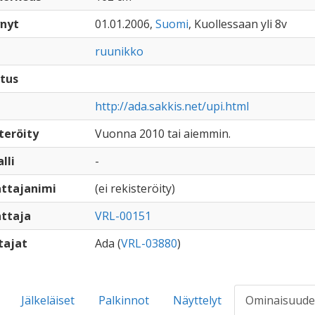
nyt
01.01.2006,
Suomi
, Kuollessaan yli 8v
ruunikko
tus
http://ada.sakkis.net/upi.html
teröity
Vuonna 2010 tai aiemmin.
lli
-
ttajanimi
(ei rekisteröity)
ttaja
VRL-00151
tajat
Ada (
VRL-03880
)
Jälkeläiset
Palkinnot
Näyttelyt
Ominaisuude