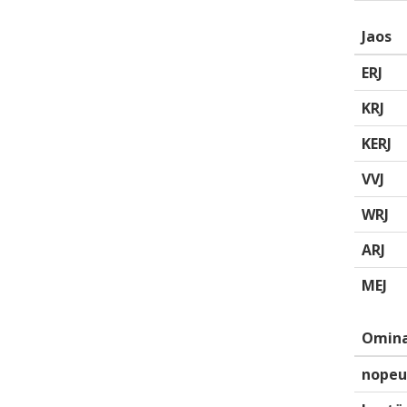
Jaos
ERJ
KRJ
KERJ
VVJ
WRJ
ARJ
MEJ
Omina
nopeu