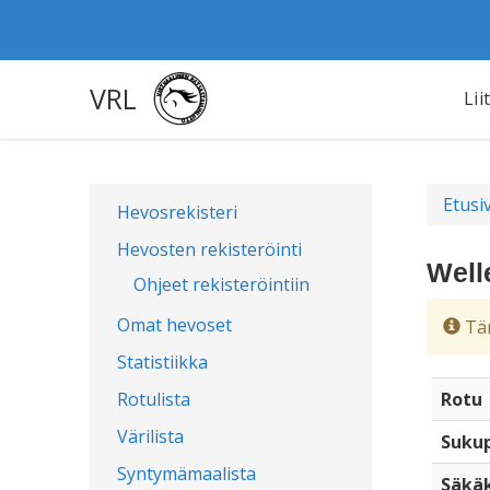
VRL
Lii
Etusi
Hevosrekisteri
Hevosten rekisteröinti
Well
Ohjeet rekisteröintiin
Omat hevoset
Täm
Statistiikka
Rotulista
Rotu
Värilista
Sukup
Syntymämaalista
Säkä