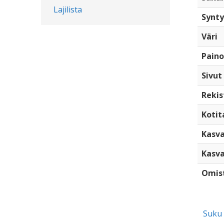
Lajilista
Synty
Väri
Paino
Sivut
Rekis
Kotita
Kasva
Kasva
Omis
Suku