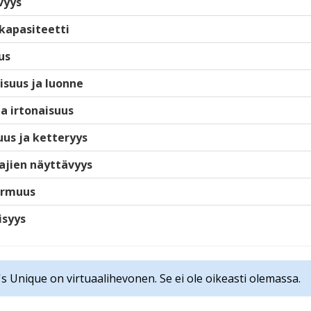
vyys
kapasiteetti
us
isuus ja luonne
ja irtonaisuus
us ja ketteryys
ajien näyttävyys
armuus
isyys
's Unique on virtuaalihevonen. Se ei ole oikeasti olemassa.