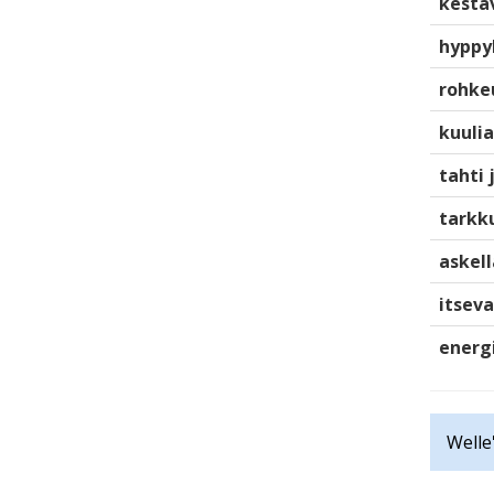
kestä
hyppy
rohke
kuulia
tahti 
tarkku
askell
itsev
energ
Welle