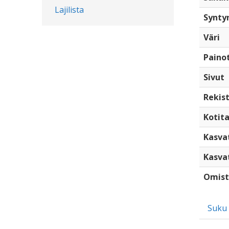
Lajilista
Synty
Väri
Paino
Sivut
Rekist
Kotita
Kasva
Kasva
Omist
Suku