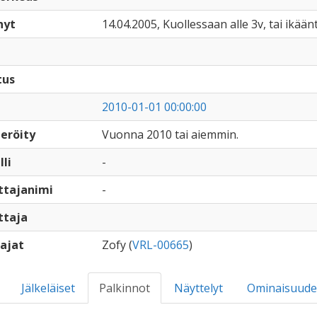
nyt
14.04.2005, Kuollessaan alle 3v, tai ikään
tus
2010-01-01 00:00:00
eröity
Vuonna 2010 tai aiemmin.
lli
-
ttajanimi
-
ttaja
ajat
Zofy (
VRL-00665
)
Jälkeläiset
Palkinnot
Näyttelyt
Ominaisuude