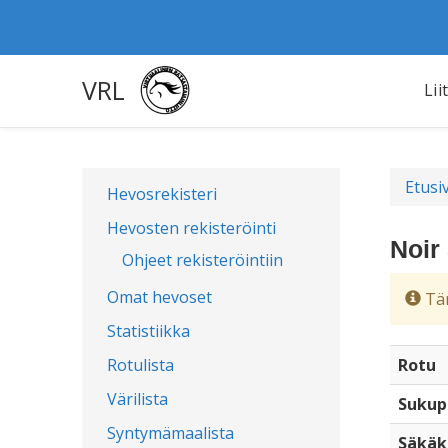
VRL
Lii
Etusi
Hevosrekisteri
Hevosten rekisteröinti
Noir
Ohjeet rekisteröintiin
Omat hevoset
Täm
Statistiikka
Rotulista
Rotu
Värilista
Sukup
Syntymämaalista
Säkäk