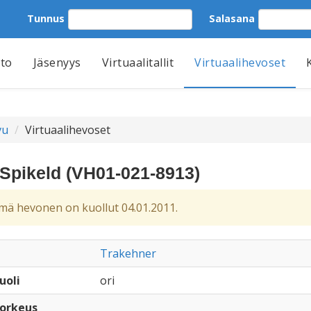
Tunnus
Salasana
tto
Jäsenyys
Virtuaalitallit
Virtuaalihevoset
vu
Virtuaalihevoset
 Spikeld (VH01-021-8913)
ä hevonen on kuollut 04.01.2011.
Trakehner
uoli
ori
orkeus