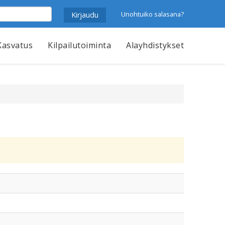
Unohtuiko salasana?
Kasvatus
Kilpailutoiminta
Alayhdistykset