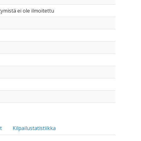
tymistä ei ole ilmoitettu
t
Kilpailustatistiikka