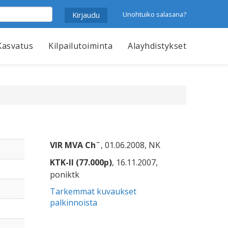
Unohtuiko salasana?
Kasvatus
Kilpailutoiminta
Alayhdistykset
VIR MVA Ch¨
, 01.06.2008, NK
KTK-II (77.000p)
, 16.11.2007,
poniktk
Tarkemmat kuvaukset
palkinnoista