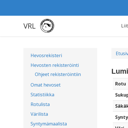
VRL
Lii
Etusi
Hevosrekisteri
Hevosten rekisteröinti
Lumi
Ohjeet rekisteröintiin
Rotu
Omat hevoset
Statistiikka
Sukup
Rotulista
Säkä
Värilista
Synty
Syntymämaalista