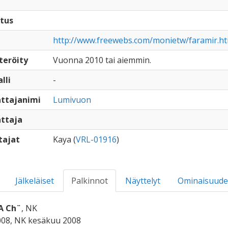
tus
http://www.freewebs.com/monietw/faramir.ht
teröity
Vuonna 2010 tai aiemmin.
lli
-
ttajanimi
Lumivuon
ttaja
tajat
Kaya (
VRL-01916
)
Jälkeläiset
Palkinnot
Näyttelyt
Ominaisuude
A Ch¨
, NK
008, NK kesäkuu 2008