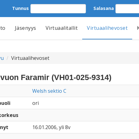
Tunnus
Salasana
tto
Jäsenyys
Virtuaalitallit
Virtuaalihevoset
vu
Virtuaalihevoset
vuon Faramir (VH01-025-9314)
Welsh sektio C
uoli
ori
korkeus
nyt
16.01.2006, yli 8v