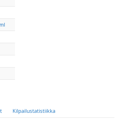
ml
t
Kilpailustatistiikka