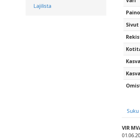
Väri
Lajilista
Paino
Sivut
Rekis
Kotita
Kasva
Kasva
Omis
Suku
VIR MV
01.06.2