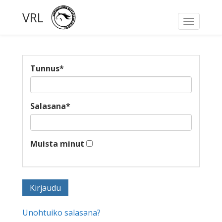
VRL
Toggle
navigati
Tunnus
*
Salasana
*
Muista minut
Unohtuiko salasana?