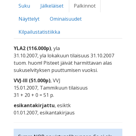
Suku
Jälkeläiset
Palkinnot
Näyttelyt
Ominaisuudet
Kilpailustatistiikka
YLA2 (116.000p)
, yla
31.10.2007, yla lokakuun tilaisuus 31.10.2007
tuom. huom! Pisteet jäivät harmittavan alas
sukuselvityksen puuttumisen vuoksi.
VVJ-III (51.000p)
, VVJ
15.01.2007, Tammikuun tilaisuus
31 + 20 + 0 = 51 p.
esikantakirjattu
, esiktk
01.01.2007, esikantakirjaus