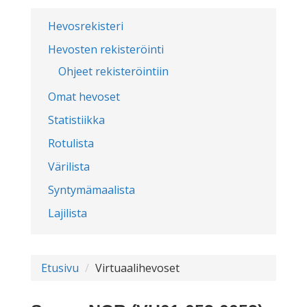
Hevosrekisteri
Hevosten rekisteröinti
Ohjeet rekisteröintiin
Omat hevoset
Statistiikka
Rotulista
Värilista
Syntymämaalista
Lajilista
Etusivu
Virtuaalihevoset