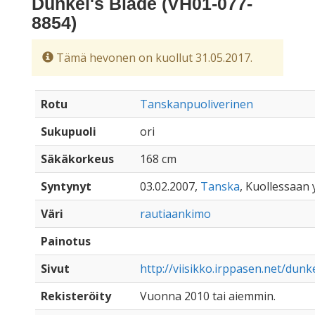
Dunkel's Blade (VH01-077-
8854)
Tämä hevonen on kuollut 31.05.2017.
Rotu
Tanskanpuoliverinen
Sukupuoli
ori
Säkäkorkeus
168 cm
Syntynyt
03.02.2007,
Tanska
, Kuollessaan y
Väri
rautiaankimo
Painotus
Sivut
http://viisikko.irppasen.net/dun
Rekisteröity
Vuonna 2010 tai aiemmin.