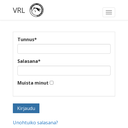
VRL
Toggle
navigati
Tunnus
*
Salasana
*
Muista minut
Unohtuiko salasana?