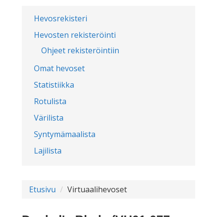
Hevosrekisteri
Hevosten rekisteröinti
Ohjeet rekisteröintiin
Omat hevoset
Statistiikka
Rotulista
Värilista
Syntymämaalista
Lajilista
Etusivu
Virtuaalihevoset