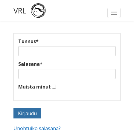
VRL
Toggle
navigati
Tunnus
*
Salasana
*
Muista minut
Unohtuiko salasana?