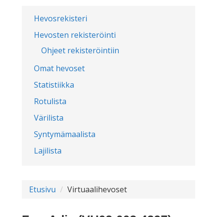
Hevosrekisteri
Hevosten rekisteröinti
Ohjeet rekisteröintiin
Omat hevoset
Statistiikka
Rotulista
Värilista
Syntymämaalista
Lajilista
Etusivu
Virtuaalihevoset