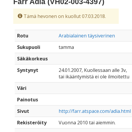
Farr Adia (VH02-003-4397)
Tämä hevonen on kuollut 07.03.2018.
Rotu
Arabialainen täysiverinen
Sukupuoli
tamma
Säkäkorkeus
Syntynyt
24.01.2007, Kuollessaan alle 3v,
tai ikääntymistä ei ole ilmoitettu
Väri
Painotus
Sivut
http://farr.atspace.com/adia.html
Rekisteröity
Vuonna 2010 tai aiemmin.