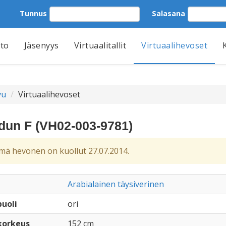
Tunnus
Salasana
tto
Jäsenyys
Virtuaalitallit
Virtuaalihevoset
vu
Virtuaalihevoset
dun F (VH02-003-9781)
ä hevonen on kuollut 27.07.2014.
Arabialainen täysiverinen
uoli
ori
korkeus
152 cm