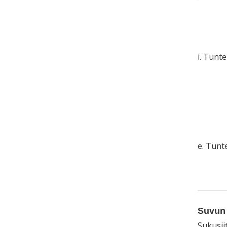
i. Tunt
e. Tun
Suvun 
Sukusii