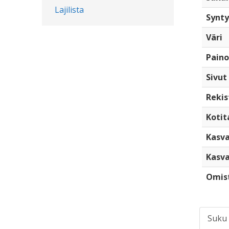
Lajilista
Synty
Väri
Paino
Sivut
Rekis
Kotita
Kasva
Kasva
Omis
Suku