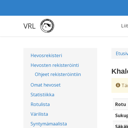
VRL
Lii
Etusi
Hevosrekisteri
Hevosten rekisteröinti
Khal
Ohjeet rekisteröintiin
Omat hevoset
Täm
Statistiikka
Rotulista
Rotu
Värilista
Sukup
Syntymämaalista
Säkä