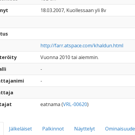
nyt
18.03.2007, Kuollessaan yli 8v
tus
http://farr.atspace.com/khaldun.html
teröity
Vuonna 2010 tai aiemmin.
lli
-
ttajanimi
-
ttaja
tajat
eatnama (
VRL-00620
)
Jälkeläiset
Palkinnot
Näyttelyt
Ominaisuude