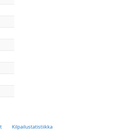
t
Kilpailustatistiikka