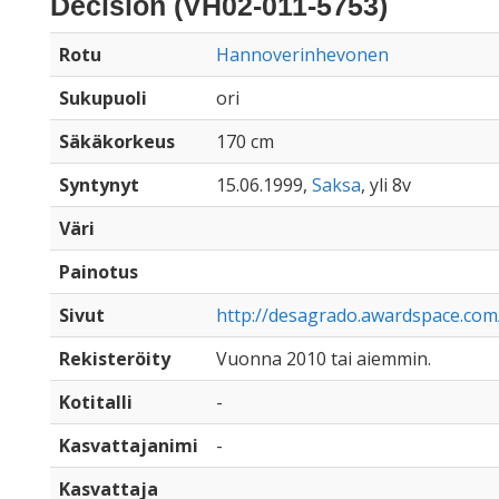
Decision (VH02-011-5753)
Rotu
Hannoverinhevonen
Sukupuoli
ori
Säkäkorkeus
170 cm
Syntynyt
15.06.1999,
Saksa
, yli 8v
Väri
Painotus
Sivut
http://desagrado.awardspace.com
Rekisteröity
Vuonna 2010 tai aiemmin.
Kotitalli
-
Kasvattajanimi
-
Kasvattaja