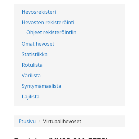
Hevosrekisteri
Hevosten rekisteröinti
Ohjeet rekisteröintiin
Omat hevoset
Statistiikka
Rotulista
Värilista
Syntymämaalista
Lajilista
Etusivu
Virtuaalihevoset