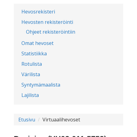
Hevosrekisteri
Hevosten rekisteröinti
Ohjeet rekisteröintiin
Omat hevoset
Statistiikka
Rotulista
Värilista
Syntymämaalista
Lajilista
Etusivu
Virtuaalihevoset