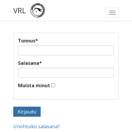
VRL
Toggle
navigati
Tunnus
*
Salasana
*
Muista minut
Unohtuiko salasana?