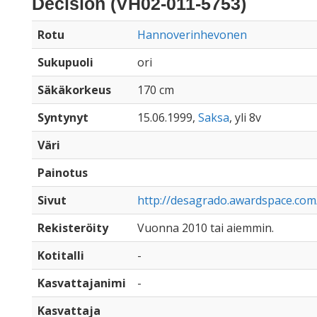
Decision (VH02-011-5753)
Rotu
Hannoverinhevonen
Sukupuoli
ori
Säkäkorkeus
170 cm
Syntynyt
15.06.1999,
Saksa
, yli 8v
Väri
Painotus
Sivut
http://desagrado.awardspace.com
Rekisteröity
Vuonna 2010 tai aiemmin.
Kotitalli
-
Kasvattajanimi
-
Kasvattaja