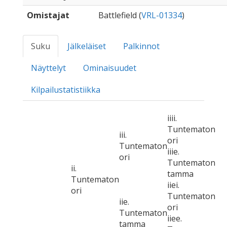
Omistajat
Battlefield (
VRL-01334
)
Suku
Jälkeläiset
Palkinnot
Näyttelyt
Ominaisuudet
Kilpailustatistiikka
iiii.
Tuntematon
iii.
ori
Tuntematon
iiie.
ori
Tuntematon
ii.
tamma
Tuntematon
iiei.
ori
Tuntematon
iie.
ori
Tuntematon
iiee.
tamma