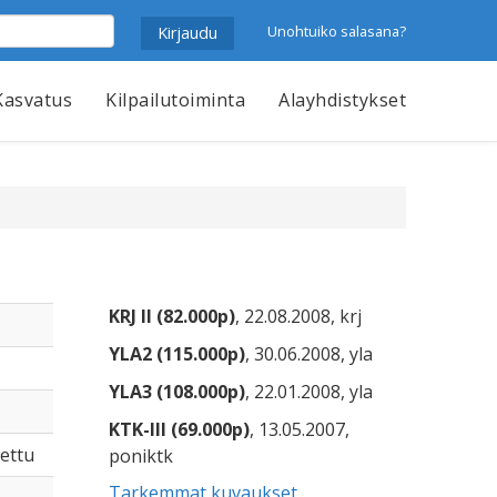
Unohtuiko salasana?
Kasvatus
Kilpailutoiminta
Alayhdistykset
KRJ II (82.000p)
, 22.08.2008, krj
YLA2 (115.000p)
, 30.06.2008, yla
YLA3 (108.000p)
, 22.01.2008, yla
KTK-III (69.000p)
, 13.05.2007,
tettu
poniktk
Tarkemmat kuvaukset