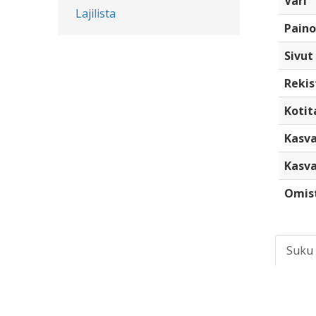
Väri
Lajilista
Paino
Sivut
Rekis
Kotita
Kasva
Kasva
Omis
Suku