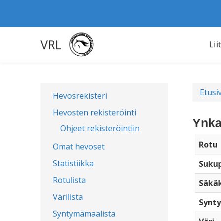
VRL
Lii
Etusi
Hevosrekisteri
Hevosten rekisteröinti
Ynka
Ohjeet rekisteröintiin
Rotu
Omat hevoset
Statistiikka
Sukup
Rotulista
Säkä
Värilista
Synty
Syntymämaalista