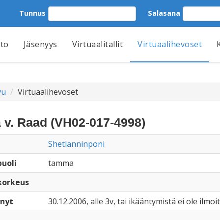
Tunnus
Salasana
tto
Jäsenyys
Virtuaalitallit
Virtuaalihevoset
vu
Virtuaalihevoset
 v. Raad (VH02-017-4998)
Shetlanninponi
uoli
tamma
korkeus
nyt
30.12.2006, alle 3v, tai ikääntymistä ei ole ilmoi