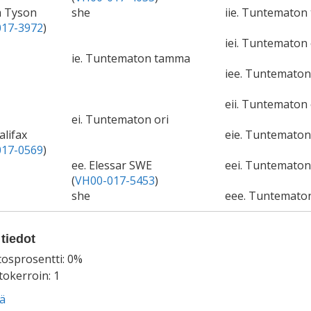
m Tyson
she
iie. Tuntemato
17-3972
)
iei. Tuntematon 
ie. Tuntematon tamma
iee. Tuntemato
eii. Tuntematon 
ei. Tuntematon ori
alifax
eie. Tuntemato
17-0569
)
ee. Elessar SWE
eei. Tuntematon
(
VH00-017-5453
)
she
eee. Tuntemato
tiedot
tosprosentti: 0%
okerroin: 1
ää