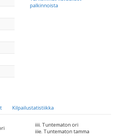
palkinnoista
t
Kilpailustatistiikka
iiii. Tuntematon ori
ri
iiie. Tuntematon tamma