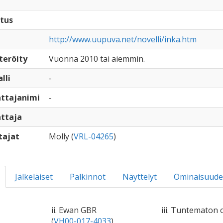
tus
http://www.uupuva.net/novelli/inka.htm
teröity
Vuonna 2010 tai aiemmin.
lli
-
ttajanimi
-
ttaja
tajat
Molly (
VRL-04265
)
Jälkeläiset
Palkinnot
Näyttelyt
Ominaisuude
ii. Ewan GBR
iii. Tuntematon o
(
VH00-017-4033
)