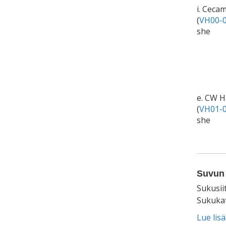
i. Ceca
(
VH00-0
she
e. CW H
(
VH01-0
she
Suvun 
Sukusii
Sukukat
Lue lis