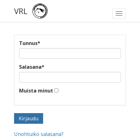
VRL
Toggle
navigati
Tunnus
*
Salasana
*
Muista minut
Unohtuiko salasana?