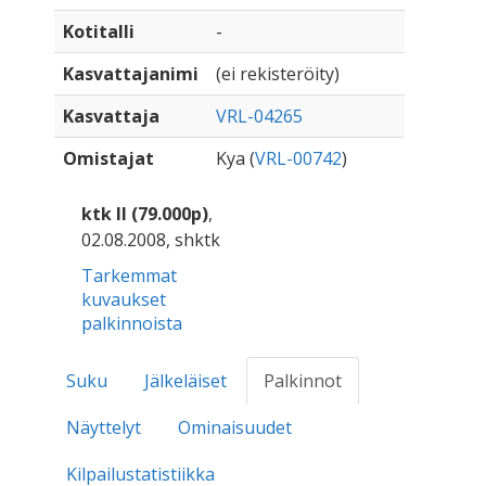
Kotitalli
-
Kasvattajanimi
(ei rekisteröity)
Kasvattaja
VRL-04265
Omistajat
Kya (
VRL-00742
)
ktk II (79.000p)
,
02.08.2008, shktk
Tarkemmat
kuvaukset
palkinnoista
Suku
Jälkeläiset
Palkinnot
Näyttelyt
Ominaisuudet
Kilpailustatistiikka