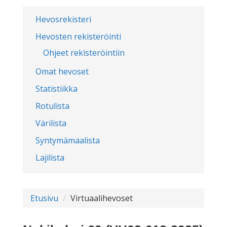
Hevosrekisteri
Hevosten rekisteröinti
Ohjeet rekisteröintiin
Omat hevoset
Statistiikka
Rotulista
Värilista
Syntymämaalista
Lajilista
Etusivu
Virtuaalihevoset