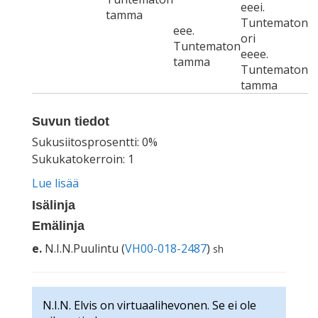
eeei.
tamma
Tuntematon
eee.
ori
Tuntematon
eeee.
tamma
Tuntematon
tamma
Suvun tiedot
Sukusiitosprosentti: 0%
Sukukatokerroin: 1
Lue lisää
Isälinja
Emälinja
e.
N.I.N.Puulintu (
VH00-018-2487
)
sh
N.I.N. Elvis on virtuaalihevonen. Se ei ole