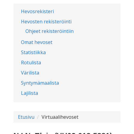
Hevosrekisteri
Hevosten rekisteröinti
Ohjeet rekisteröintiin
Omat hevoset
Statistiikka
Rotulista
Värilista
Syntymämaalista
Lajilista
Etusivu
Virtuaalihevoset