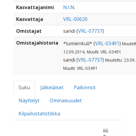
Kasvattajanimi
N.I.N.
Kasvattaja
VRL-00620
Omistajat
sandi (
VRL-07737
)
Omistajahistoria
*lumienkuli* (
VRL-03491
)
Muutett
12.09.2014, Muutti: VRL-03491
sandi (
VRL-07737
)
Muutettu: 23.09
Muutti: VRL-03491
Suku
Jälkeläiset
Palkinnot
Näyttelyt
Ominaisuudet
Kilpailustatistiikka
iiii.