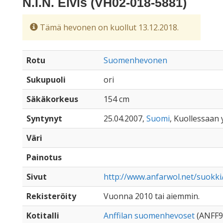
N.I.N. Elvis (VH02-018-5881)
Tämä hevonen on kuollut 13.12.2018.
Rotu
Suomenhevonen
Sukupuoli
ori
Säkäkorkeus
154 cm
Syntynyt
25.04.2007,
Suomi
, Kuollessaan y
Väri
Painotus
Sivut
http://www.anfarwol.net/suokki/
Rekisteröity
Vuonna 2010 tai aiemmin.
Kotitalli
Anffilan suomenhevoset
(ANFF9