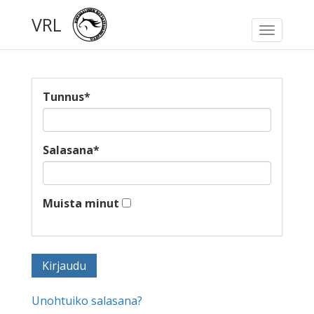
VRL
Toggle
navigati
Tunnus
*
Salasana
*
Muista minut
Unohtuiko salasana?