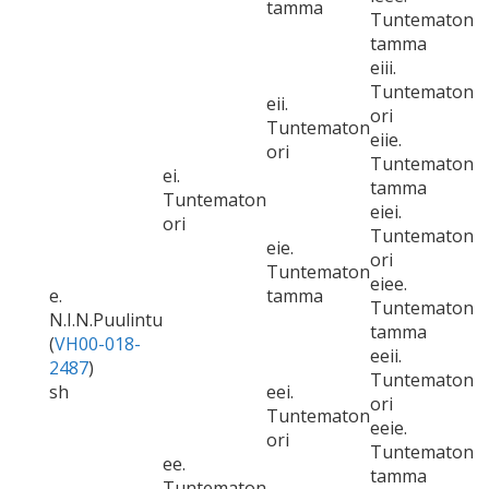
tamma
Tuntematon
tamma
eiii.
Tuntematon
eii.
ori
Tuntematon
eiie.
ori
Tuntematon
ei.
tamma
Tuntematon
eiei.
ori
Tuntematon
eie.
ori
Tuntematon
eiee.
e.
tamma
Tuntematon
N.I.N.Puulintu
tamma
(
VH00-018-
eeii.
2487
)
Tuntematon
sh
eei.
ori
Tuntematon
eeie.
ori
Tuntematon
ee.
tamma
Tuntematon