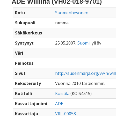
ADE Williina (VH02-018-9701)
Rotu
Suomenhevonen
Sukupuoli
tamma
Säkäkorkeus
Syntynyt
25.05.2007,
Suomi
, yli 8v
Väri
Painotus
Sivut
http://sudenmarja.org/vv/h/will
Rekisteröity
Vuonna 2010 tai aiemmin.
Kotitalli
Koistila
(KOIS4515)
Kasvattajanimi
ADE
Kasvattaja
VRL-00058