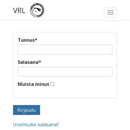
VRL
Toggle
navigati
Tunnus
*
Salasana
*
Muista minut
Unohtuiko salasana?