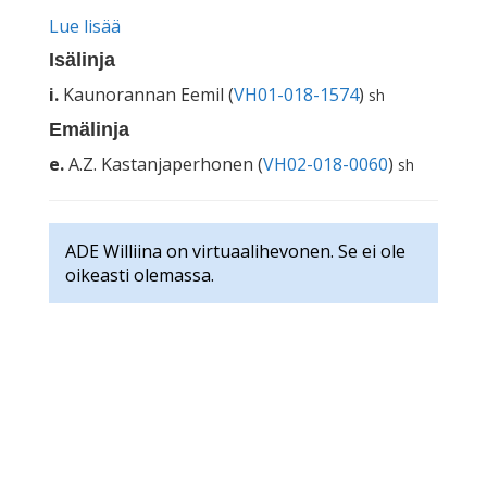
Lue lisää
Isälinja
i.
Kaunorannan Eemil (
VH01-018-1574
)
sh
Emälinja
e.
A.Z. Kastanjaperhonen (
VH02-018-0060
)
sh
ADE Williina on virtuaalihevonen. Se ei ole
oikeasti olemassa.