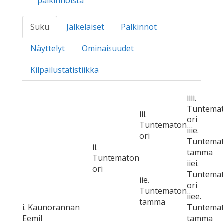
palkinnoista
Suku
Jälkeläiset
Palkinnot
Näyttelyt
Ominaisuudet
Kilpailustatistiikka
iiii.
Tuntema
iii.
ori
Tuntematon
iiie.
ori
Tuntema
ii.
tamma
Tuntematon
iiei.
ori
Tuntema
iie.
ori
Tuntematon
iiee.
tamma
i. Kaunorannan
Tuntema
Eemil
tamma