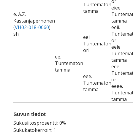
ori
Tuntematon
eiee.
tamma
e. A.Z.
Tuntema
Kastanjaperhonen
tamma
(
VH02-018-0060
)
eeii.
sh
Tuntema
eei.
ori
Tuntematon
eeie.
ori
Tuntema
ee.
tamma
Tuntematon
eeei.
tamma
Tuntema
eee.
ori
Tuntematon
eeee.
tamma
Tuntema
tamma
Suvun tiedot
Sukusiitosprosentti: 0%
Sukukatokerroin: 1