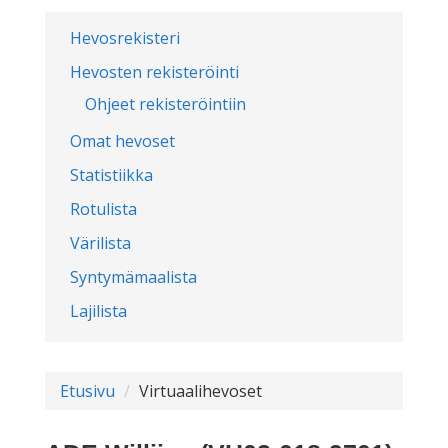
Hevosrekisteri
Hevosten rekisteröinti
Ohjeet rekisteröintiin
Omat hevoset
Statistiikka
Rotulista
Värilista
Syntymämaalista
Lajilista
Etusivu
Virtuaalihevoset