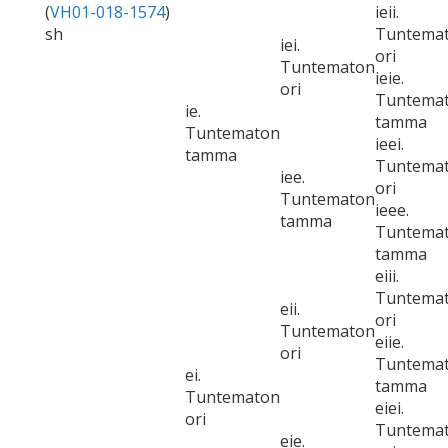
(
VH01-018-1574
)
ieii.
sh
Tuntema
iei.
ori
Tuntematon
ieie.
ori
Tuntema
ie.
tamma
Tuntematon
ieei.
tamma
Tuntema
iee.
ori
Tuntematon
ieee.
tamma
Tuntema
tamma
eiii.
Tuntema
eii.
ori
Tuntematon
eiie.
ori
Tuntema
ei.
tamma
Tuntematon
eiei.
ori
Tuntema
eie.