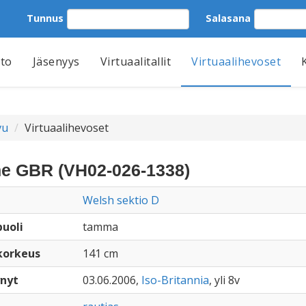
Tunnus
Salasana
tto
Jäsenyys
Virtuaalitallit
Virtuaalihevoset
vu
Virtuaalihevoset
ne GBR (VH02-026-1338)
Welsh sektio D
uoli
tamma
korkeus
141 cm
nyt
03.06.2006,
Iso-Britannia
, yli 8v