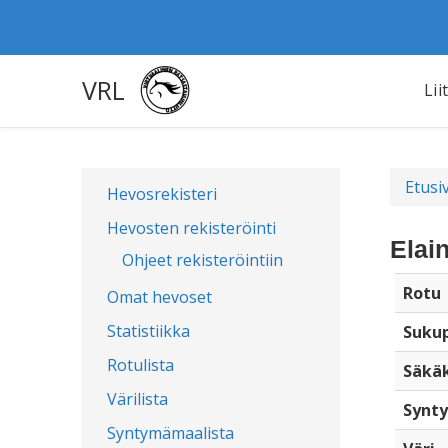
VRL
Lii
Etusi
Hevosrekisteri
Hevosten rekisteröinti
Elai
Ohjeet rekisteröintiin
Rotu
Omat hevoset
Statistiikka
Sukup
Rotulista
Säkä
Värilista
Synty
Syntymämaalista