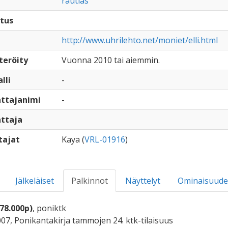
rautias
tus
http://www.uhrilehto.net/moniet/elli.html
teröity
Vuonna 2010 tai aiemmin.
lli
-
ttajanimi
-
ttaja
tajat
Kaya (
VRL-01916
)
Jälkeläiset
Palkinnot
Näyttelyt
Ominaisuude
(78.000p)
, poniktk
007, Ponikantakirja tammojen 24. ktk-tilaisuus