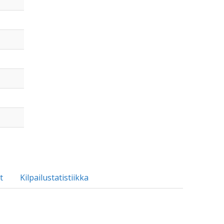
t
Kilpailustatistiikka