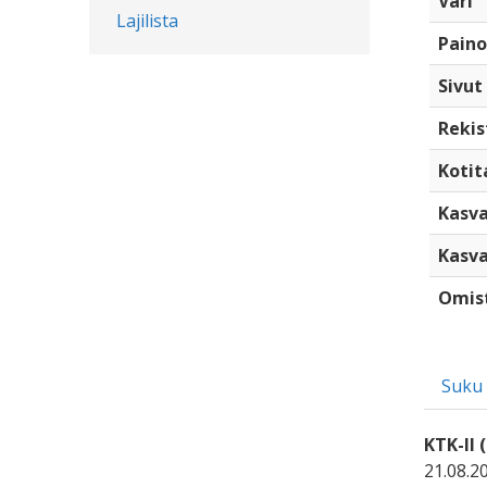
Väri
Lajilista
Paino
Sivut
Rekis
Kotita
Kasva
Kasva
Omis
Suku
KTK-II 
21.08.2