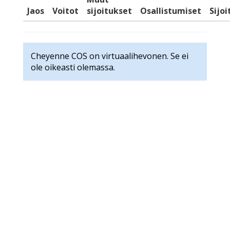
Jaos
Voitot
sijoitukset
Osallistumiset
Sijo
Cheyenne COS on virtuaalihevonen. Se ei
ole oikeasti olemassa.