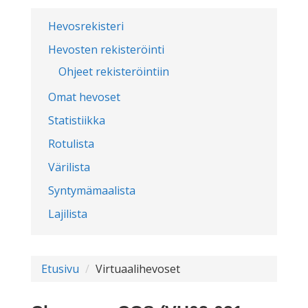
Hevosrekisteri
Hevosten rekisteröinti
Ohjeet rekisteröintiin
Omat hevoset
Statistiikka
Rotulista
Värilista
Syntymämaalista
Lajilista
Etusivu
Virtuaalihevoset