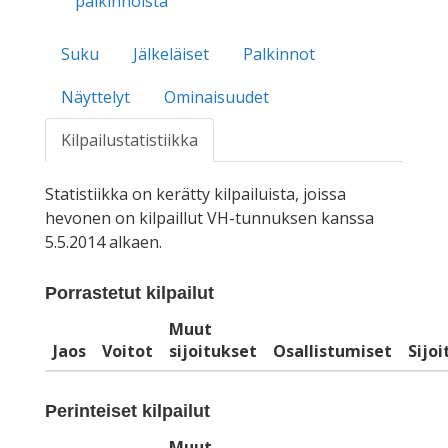
palkinnoista
Suku
Jälkeläiset
Palkinnot
Näyttelyt
Ominaisuudet
Kilpailustatistiikka
Statistiikka on kerätty kilpailuista, joissa
hevonen on kilpaillut VH-tunnuksen kanssa
5.5.2014 alkaen.
Porrastetut kilpailut
Muut
Jaos
Voitot
sijoitukset
Osallistumiset
Sijo
Perinteiset kilpailut
Muut