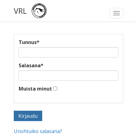
VRL
Toggle
navigati
Tunnus
*
Salasana
*
Muista minut
Unohtuiko salasana?