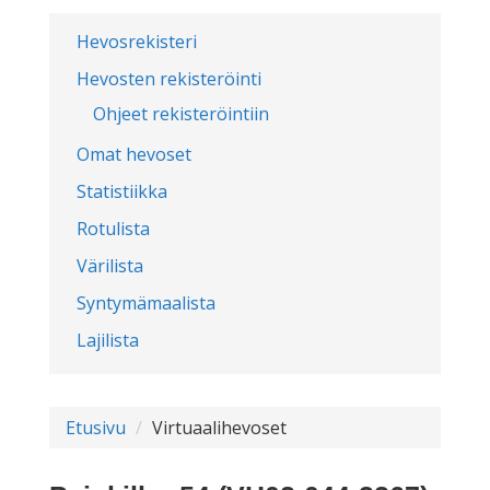
Hevosrekisteri
Hevosten rekisteröinti
Ohjeet rekisteröintiin
Omat hevoset
Statistiikka
Rotulista
Värilista
Syntymämaalista
Lajilista
Etusivu
Virtuaalihevoset