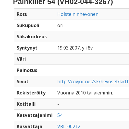
Painkiller 54 (VH02-044-3267)
Rotu
Holsteininhevonen
Sukupuoli
ori
Säkäkorkeus
Syntynyt
19.03.2007, yli 8v
Väri
Painotus
Sivut
http://covjor.net/sk/hevoset/kid.
Rekisteröity
Vuonna 2010 tai aiemmin.
Kotitalli
-
Kasvattajanimi
54
Kasvattaja
VRL-00212