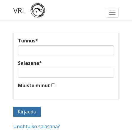
VRL
Toggle
navigati
Tunnus
*
Salasana
*
Muista minut
Unohtuiko salasana?