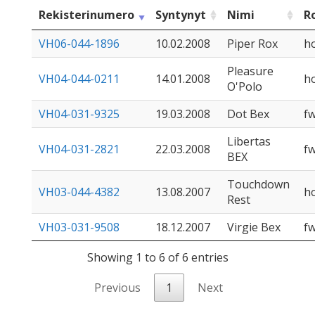
Rekisterinumero
Syntynyt
Nimi
R
VH06-044-1896
10.02.2008
Piper Rox
ho
Pleasure
VH04-044-0211
14.01.2008
ho
O'Polo
VH04-031-9325
19.03.2008
Dot Bex
f
Libertas
VH04-031-2821
22.03.2008
f
BEX
Touchdown
VH03-044-4382
13.08.2007
ho
Rest
VH03-031-9508
18.12.2007
Virgie Bex
f
Showing 1 to 6 of 6 entries
Previous
1
Next