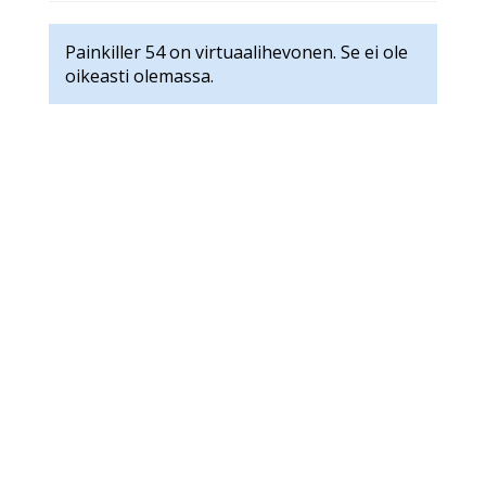
Painkiller 54 on virtuaalihevonen. Se ei ole
oikeasti olemassa.