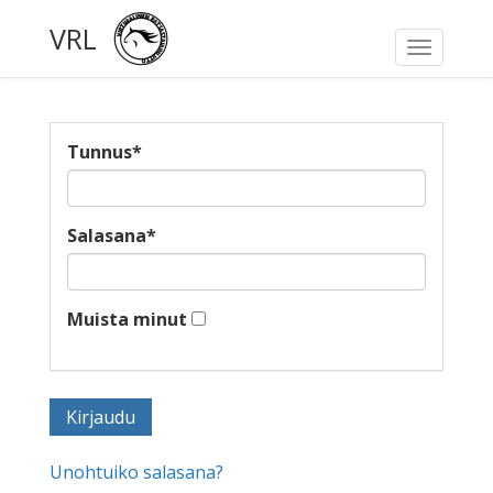
VRL
Toggle
navigati
Tunnus
*
Salasana
*
Muista minut
Unohtuiko salasana?