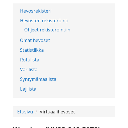
Hevosrekisteri
Hevosten rekisteröinti
Ohjeet rekisteröintiin
Omat hevoset
Statistiikka
Rotulista
Värilista
Syntymämaalista
Lajilista
Etusivu
Virtuaalihevoset