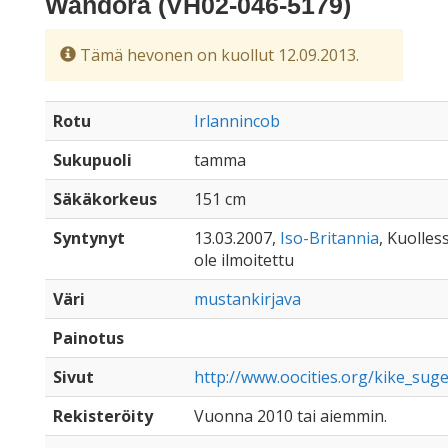
Wandora (VH02-046-5179)
Tämä hevonen on kuollut 12.09.2013.
Rotu
Irlannincob
Sukupuoli
tamma
Säkäkorkeus
151 cm
Syntynyt
13.03.2007,
Iso-Britannia
, Kuolles
ole ilmoitettu
Väri
mustankirjava
Painotus
Sivut
http://www.oocities.org/kike_su
Rekisteröity
Vuonna 2010 tai aiemmin.