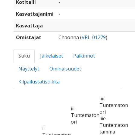
Kotitalli
-
Kasvattajanimi
-
Kasvattaja
Omistajat
Chaonna (
VRL-01279
)
Suku
Jälkeläiset
Palkinnot
Näyttelyt
Ominaisuudet
Kilpailustatistiikka
iiii.
Tuntematon
iii.
ori
Tuntematon
iiie.
ori
Tuntematon
ii.
tamma