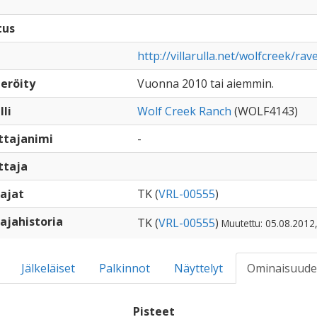
tus
http://villarulla.net/wolfcreek/ra
eröity
Vuonna 2010 tai aiemmin.
lli
Wolf Creek Ranch
(WOLF4143)
ttajanimi
-
ttaja
ajat
TK (
VRL-00555
)
ajahistoria
TK (
VRL-00555
)
Muutettu: 05.08.2012
Jälkeläiset
Palkinnot
Näyttelyt
Ominaisuude
Pisteet