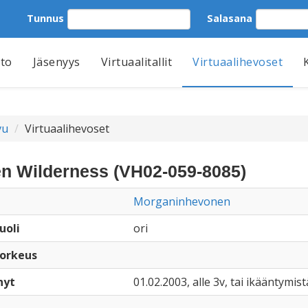
Tunnus
Salasana
tto
Jäsenyys
Virtuaalitallit
Virtuaalihevoset
vu
Virtuaalihevoset
n Wilderness (VH02-059-8085)
Morganinhevonen
uoli
ori
orkeus
nyt
01.02.2003, alle 3v, tai ikääntymist