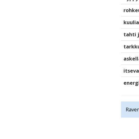
rohke
kuulia
tahti 
tarkku
askell
itsev
energ
Raven