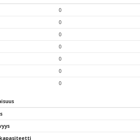
0
0
0
0
0
0
0
isuus
s
vyys
kapasiteetti