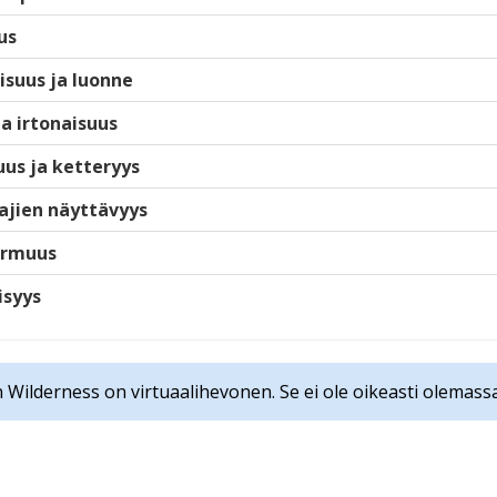
us
isuus ja luonne
ja irtonaisuus
us ja ketteryys
ajien näyttävyys
armuus
isyys
 Wilderness on virtuaalihevonen. Se ei ole oikeasti olemassa