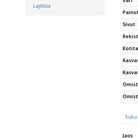
Väri
Lajilista
Paino
Sivut
Rekist
Kotita
Kasva
Kasva
Omist
Omist
Suku
Jaos