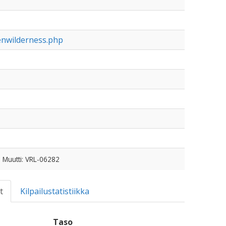
venwilderness.php
, Muutti: VRL-06282
t
Kilpailustatistiikka
Taso