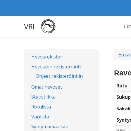
VRL
Lii
Etusi
Hevosrekisteri
Hevosten rekisteröinti
Rave
Ohjeet rekisteröintiin
Rotu
Omat hevoset
Statistiikka
Sukup
Rotulista
Säkäk
Värilista
Synty
Syntymämaalista