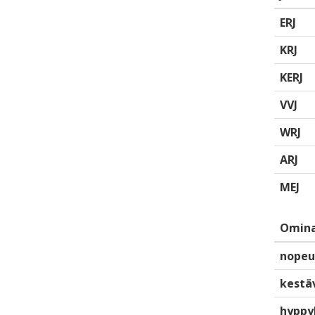
ERJ
KRJ
KERJ
VVJ
WRJ
ARJ
MEJ
Omina
nopeu
kestä
hyppy