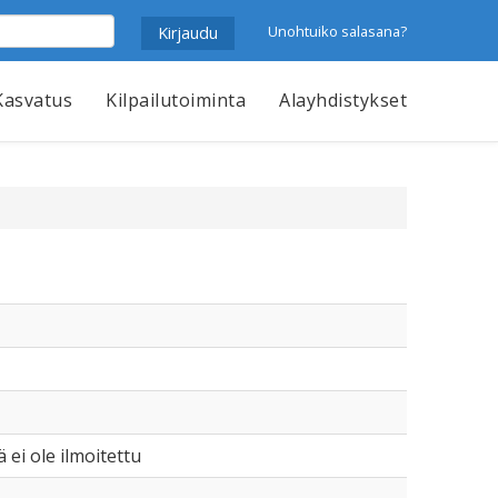
Unohtuiko salasana?
Kasvatus
Kilpailutoiminta
Alayhdistykset
ä ei ole ilmoitettu