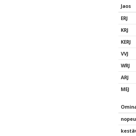
Jaos
ERJ
KRJ
KERJ
VVJ
WRJ
ARJ
MEJ
Omina
nopeu
kestä