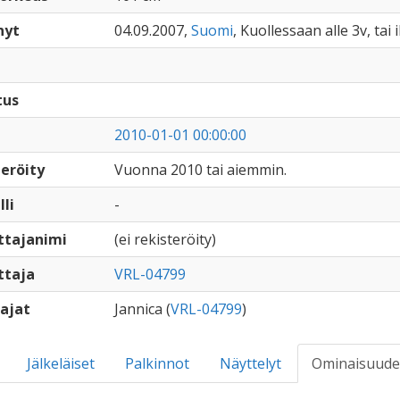
nyt
04.09.2007,
Suomi
, Kuollessaan alle 3v, tai
tus
2010-01-01 00:00:00
eröity
Vuonna 2010 tai aiemmin.
lli
-
ttajanimi
(ei rekisteröity)
ttaja
VRL-04799
ajat
Jannica (
VRL-04799
)
Jälkeläiset
Palkinnot
Näyttelyt
Ominaisuude