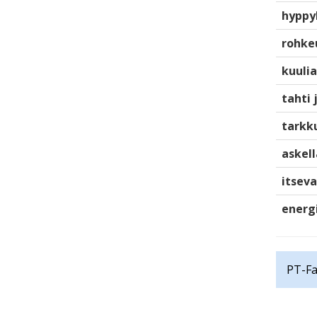
hyppy
rohke
kuulia
tahti 
tarkku
askell
itsev
energ
PT-Fa