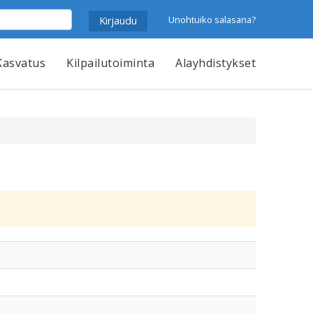
Unohtuiko salasana?
Kasvatus
Kilpailutoiminta
Alayhdistykset