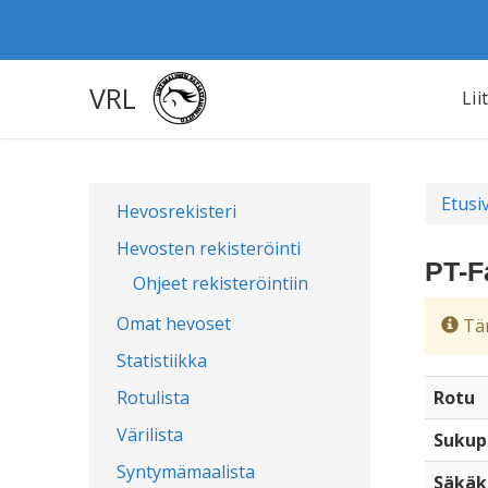
VRL
Lii
Etusi
Hevosrekisteri
Hevosten rekisteröinti
PT-F
Ohjeet rekisteröintiin
Omat hevoset
Täm
Statistiikka
Rotulista
Rotu
Värilista
Sukup
Syntymämaalista
Säkäk