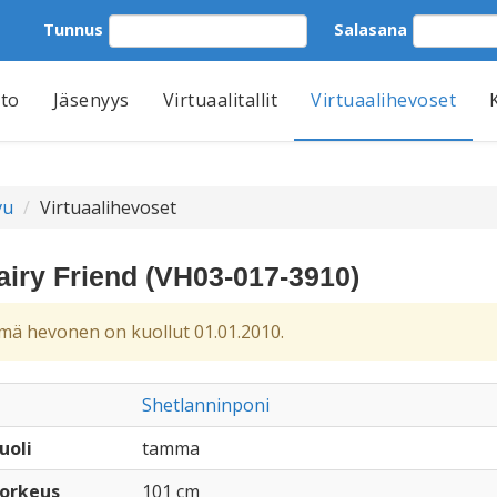
Tunnus
Salasana
tto
Jäsenyys
Virtuaalitallit
Virtuaalihevoset
vu
Virtuaalihevoset
airy Friend (VH03-017-3910)
ä hevonen on kuollut 01.01.2010.
Shetlanninponi
uoli
tamma
orkeus
101 cm