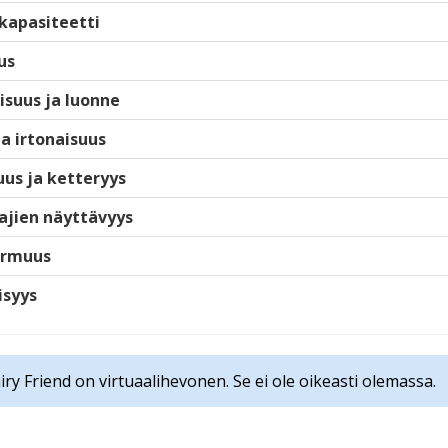
kapasiteetti
us
isuus ja luonne
ja irtonaisuus
us ja ketteryys
ajien näyttävyys
armuus
isyys
iry Friend on virtuaalihevonen. Se ei ole oikeasti olemassa.