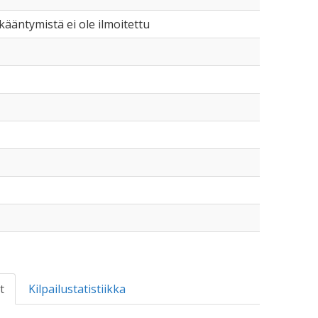
 ikääntymistä ei ole ilmoitettu
t
Kilpailustatistiikka