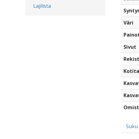
Lajilista
Synty
Väri
Paino
Sivut
Rekist
Kotita
Kasva
Kasva
Omist
Suku