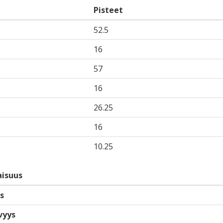
Pisteet
52.5
16
57
16
26.25
16
10.25
isuus
s
vyys