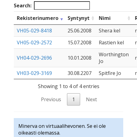
Search:
Rekisterinumero
Syntynyt
Nimi
VH05-029-8418
25.06.2008
Shera kel
VH05-029-2572
15.07.2008
Rastien kel
Worthington
VH04-029-2696
10.01.2008
Jo
VH03-029-3169
30.08.2207
Spitfire Jo
Showing 1 to 4 of 4 entries
Previous
1
Next
Minerva on virtuaalihevonen. Se ei ole
oikeasti olemassa.