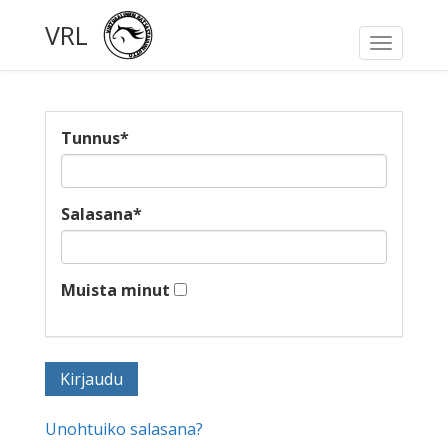
VRL
Toggle
navigati
Tunnus
*
Salasana
*
Muista minut
Unohtuiko salasana?