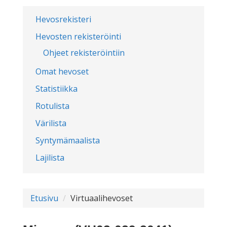
Hevosrekisteri
Hevosten rekisteröinti
Ohjeet rekisteröintiin
Omat hevoset
Statistiikka
Rotulista
Värilista
Syntymämaalista
Lajilista
Etusivu
Virtuaalihevoset