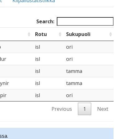
t
Kilpailustatistiikka
Search:
Rotu
Sukupuoli
o
isl
ori
dur
isl
ori
isl
tamma
ynir
isl
tamma
pir
isl
ori
Previous
1
Next
ssa.