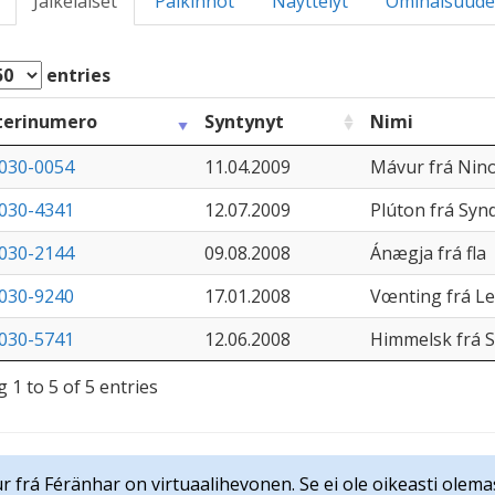
Jälkeläiset
Palkinnot
Näyttelyt
Ominaisuude
entries
terinumero
Syntynyt
Nimi
030-0054
11.04.2009
Mávur frá Nin
030-4341
12.07.2009
Plúton frá Syn
030-2144
09.08.2008
Ánægja frá fla
030-9240
17.01.2008
Vœnting frá Le
030-5741
12.06.2008
Himmelsk frá S
 1 to 5 of 5 entries
r frá Féränhar on virtuaalihevonen. Se ei ole oikeasti olema