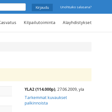
Unohtuiko salasana?
Kasvatus
Kilpailutoiminta
Alayhdistykset
YLA2 (114.000p)
, 27.06.2009, yla
Tarkemmat kuvaukset
palkinnoista