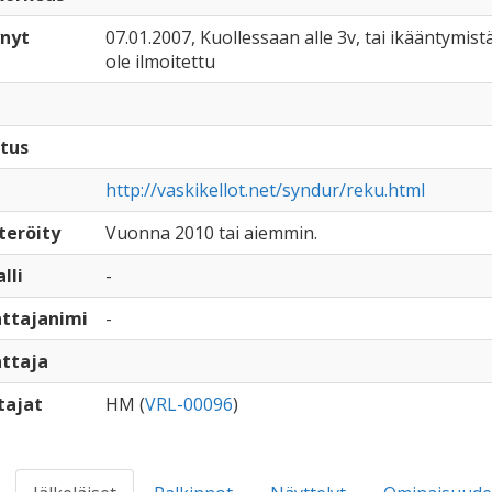
nyt
07.01.2007, Kuollessaan alle 3v, tai ikääntymistä
ole ilmoitettu
tus
http://vaskikellot.net/syndur/reku.html
teröity
Vuonna 2010 tai aiemmin.
lli
-
ttajanimi
-
ttaja
tajat
HM (
VRL-00096
)