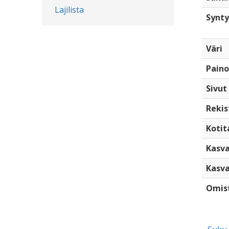
Lajilista
Synty
Väri
Paino
Sivut
Rekis
Kotita
Kasva
Kasva
Omis