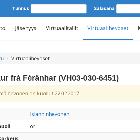
Tunnus
Salasana
tto
Jäsenyys
Virtuaalitallit
Virtuaalihevoset
vu
Virtuaalihevoset
ur frá Féränhar (VH03-030-6451)
ä hevonen on kuollut 22.02.2017.
Islanninhevonen
uoli
ori
korkeus