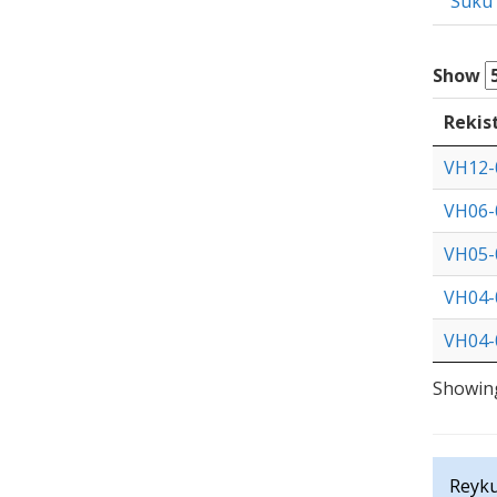
Suku
Show
Rekis
VH12-
VH06-
VH05-
VH04-
VH04-
Showing
Reyku