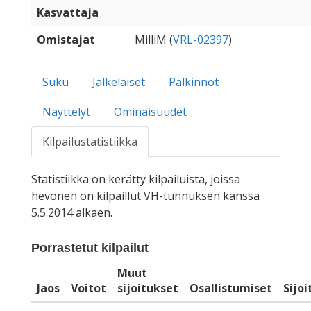
Kasvattaja
Omistajat
MilliM (
VRL-02397
)
Suku
Jälkeläiset
Palkinnot
Näyttelyt
Ominaisuudet
Kilpailustatistiikka
Statistiikka on kerätty kilpailuista, joissa
hevonen on kilpaillut VH-tunnuksen kanssa
5.5.2014 alkaen.
Porrastetut kilpailut
Muut
Jaos
Voitot
sijoitukset
Osallistumiset
Sijo