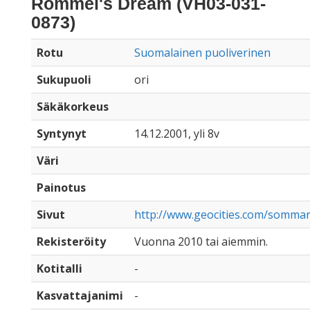
Rommel's Dream (VH03-031-
0873)
Rotu
Suomalainen puoliverinen
Sukupuoli
ori
Säkäkorkeus
Syntynyt
14.12.2001, yli 8v
Väri
Painotus
Sivut
http://www.geocities.com/somma
Rekisteröity
Vuonna 2010 tai aiemmin.
Kotitalli
-
Kasvattajanimi
-