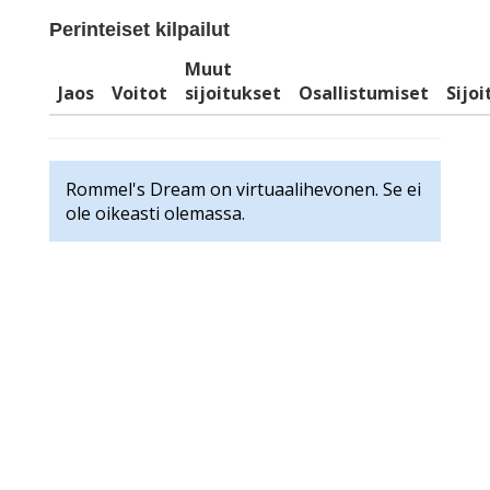
Perinteiset kilpailut
Muut
Jaos
Voitot
sijoitukset
Osallistumiset
Sijo
Rommel's Dream on virtuaalihevonen. Se ei
ole oikeasti olemassa.