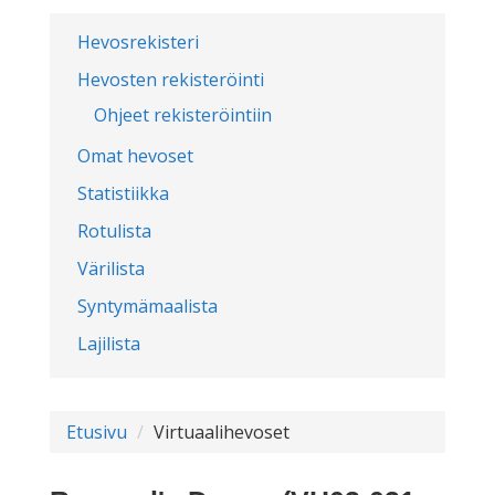
Hevosrekisteri
Hevosten rekisteröinti
Ohjeet rekisteröintiin
Omat hevoset
Statistiikka
Rotulista
Värilista
Syntymämaalista
Lajilista
Etusivu
Virtuaalihevoset