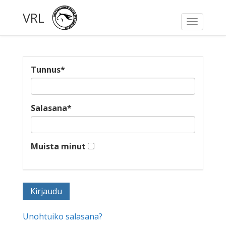
VRL
Toggle
navigati
Tunnus
*
Salasana
*
Muista minut
Unohtuiko salasana?