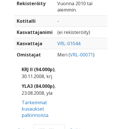
Rekisteröity
Vuonna 2010 tai
aiemmin.
Kotitalli
-
Kasvattajanimi
(ei rekisteröity)
Kasvattaja
VRL-01044
Omistajat
Meri (
VRL-00071
)
KRJ II (94.000p)
,
30.11.2008, krj
YLA3 (84.000p)
,
23.08.2008, yla
Tarkemmat
kuvaukset
palkinnoista