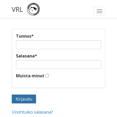
VRL
Toggle
navigati
Tunnus
*
Salasana
*
Muista minut
Unohtuiko salasana?