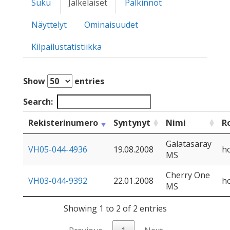
Suku
Jälkeläiset
Palkinnot
Näyttelyt
Ominaisuudet
Kilpailustatistiikka
Show
entries
Search:
Rekisterinumero
Syntynyt
Nimi
R
Galatasaray
VH05-044-4936
19.08.2008
ho
MS
Cherry One
VH03-044-9392
22.01.2008
ho
MS
Showing 1 to 2 of 2 entries