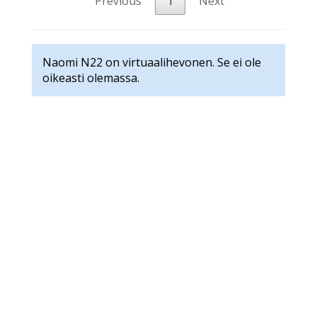
Previous
1
Next
Naomi N22 on virtuaalihevonen. Se ei ole
oikeasti olemassa.