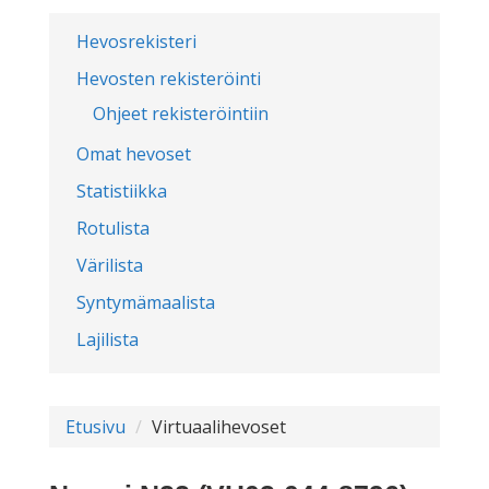
Hevosrekisteri
Hevosten rekisteröinti
Ohjeet rekisteröintiin
Omat hevoset
Statistiikka
Rotulista
Värilista
Syntymämaalista
Lajilista
Etusivu
Virtuaalihevoset