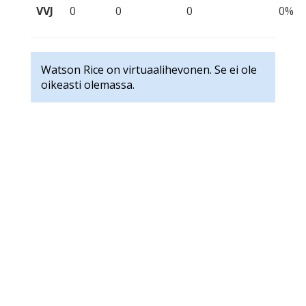
VVJ
0
0
0
0%
Watson Rice on virtuaalihevonen. Se ei ole
oikeasti olemassa.