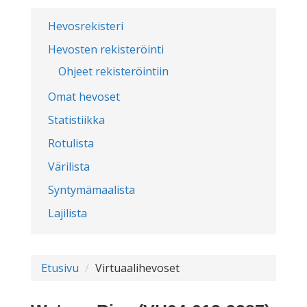
Hevosrekisteri
Hevosten rekisteröinti
Ohjeet rekisteröintiin
Omat hevoset
Statistiikka
Rotulista
Värilista
Syntymämaalista
Lajilista
Etusivu
Virtuaalihevoset