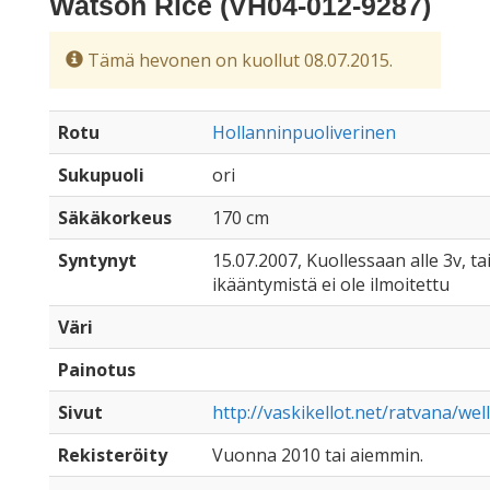
Watson Rice (VH04-012-9287)
Tämä hevonen on kuollut 08.07.2015.
Rotu
Hollanninpuoliverinen
Sukupuoli
ori
Säkäkorkeus
170 cm
Syntynyt
15.07.2007, Kuollessaan alle 3v, ta
ikääntymistä ei ole ilmoitettu
Väri
Painotus
Sivut
http://vaskikellot.net/ratvana/wel
Rekisteröity
Vuonna 2010 tai aiemmin.