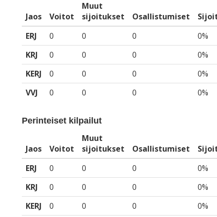
Muut
Jaos
Voitot
sijoitukset
Osallistumiset
Sijo
ERJ
0
0
0
0%
KRJ
0
0
0
0%
KERJ
0
0
0
0%
VVJ
0
0
0
0%
Perinteiset kilpailut
Muut
Jaos
Voitot
sijoitukset
Osallistumiset
Sijo
ERJ
0
0
0
0%
KRJ
0
0
0
0%
KERJ
0
0
0
0%