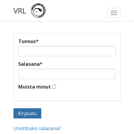
VRL
Toggle
navigati
Tunnus
*
Salasana
*
Muista minut
Unohtuiko salasana?