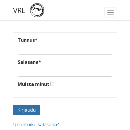
VRL
Toggle
navigati
Tunnus
*
Salasana
*
Muista minut
Unohtuiko salasana?