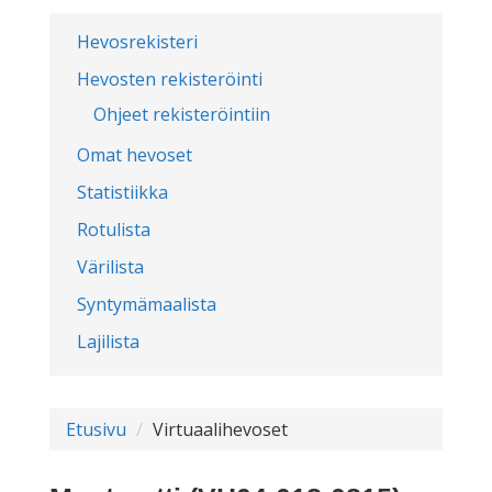
Hevosrekisteri
Hevosten rekisteröinti
Ohjeet rekisteröintiin
Omat hevoset
Statistiikka
Rotulista
Värilista
Syntymämaalista
Lajilista
Etusivu
Virtuaalihevoset