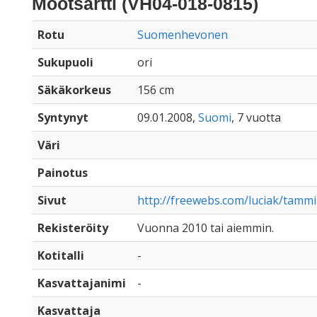
Mootsartti (VH04-018-0815)
Rotu
Suomenhevonen
Sukupuoli
ori
Säkäkorkeus
156 cm
Syntynyt
09.01.2008,
Suomi
, 7 vuotta
Väri
Painotus
Sivut
http://freewebs.com/luciak/tamm
Rekisteröity
Vuonna 2010 tai aiemmin.
Kotitalli
-
Kasvattajanimi
-
Kasvattaja