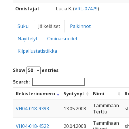
Omistajat
Lucia K. (
VRL-07479
)
Suku
Jälkeläiset
Palkinnot
Näyttelyt
Ominaisuudet
Kilpailustatistiikka
Show
entries
Search:
Rekisterinumero
Syntynyt
Nimi
R
Tammihaan
VH04-018-9393
13.05.2008
s
Terttu
Tammihaan
VH04-018-4522
20.04.2008
s