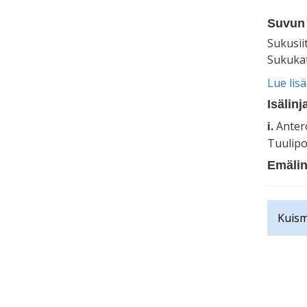
Suvun 
Sukusii
Sukukat
Lue lis
Isälinj
i.
Anter
Tuulipo
Emälin
Kuism