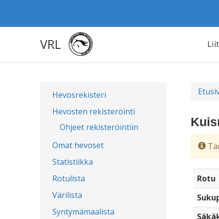
VRL
Lii
Etusi
Hevosrekisteri
Hevosten rekisteröinti
Kuis
Ohjeet rekisteröintiin
Omat hevoset
Täm
Statistiikka
Rotulista
Rotu
Värilista
Sukup
Syntymämaalista
Säkä