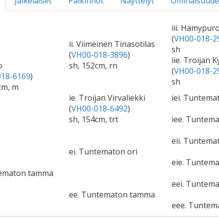
Jälkeläiset
Palkinnot
Näyttelyt
Ominaisuude
iii. Hämypur
(
VH00-018-2
ii. Viimeinen Tinasotilas
sh
(
VH00-018-3896
)
iie. Troijan 
o
sh, 152cm, rn
(
VH00-018-2
18-6169
)
sh
cm, m
ie. Troijan Virvaliekki
iei. Tuntema
(
VH00-018-6492
)
sh, 154cm, trt
iee. Tuntem
eii. Tuntema
ei. Tuntematon ori
eie. Tuntem
tematon tamma
eei. Tuntema
ee. Tuntematon tamma
eee. Tuntem