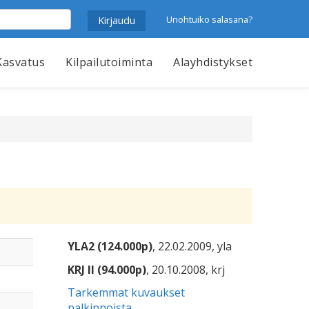
Unohtuiko salasana?
Kasvatus
Kilpailutoiminta
Alayhdistykset
YLA2 (124.000p)
, 22.02.2009, yla
KRJ II (94.000p)
, 20.10.2008, krj
Tarkemmat kuvaukset
palkinnoista