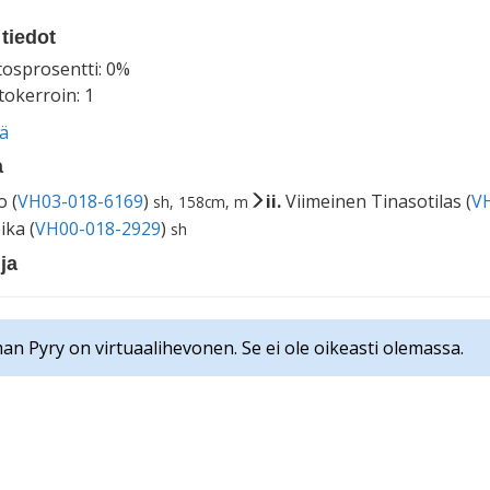
tiedot
tosprosentti: 0%
okerroin: 1
ää
a
o (
VH03-018-6169
)
ii.
Viimeinen Tinasotilas (
V
sh, 158cm, m
ika (
VH00-018-2929
)
sh
ja
an Pyry on virtuaalihevonen. Se ei ole oikeasti olemassa.