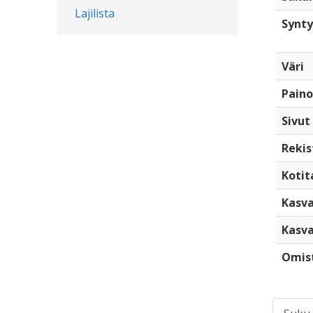
Lajilista
Synty
Väri
Paino
Sivut
Rekis
Kotita
Kasva
Kasva
Omis