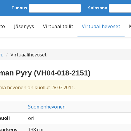
Tunnus
Salasana
tto
Jäsenyys
Virtuaalitallit
Virtuaalihevoset
vu
Virtuaalihevoset
man Pyry (VH04-018-2151)
ä hevonen on kuollut 28.03.2011.
Suomenhevonen
uoli
ori
korkeus
138 cm