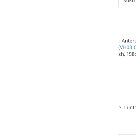
Suku
i. Anter
(
VH03-0
sh, 158
e. Tun