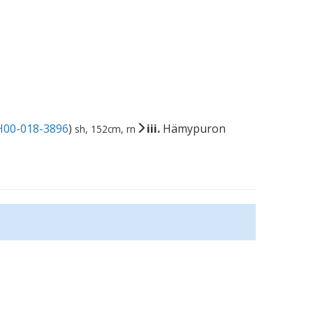
H00-018-3896
)
iii.
Hämypuron
sh, 152cm, rn