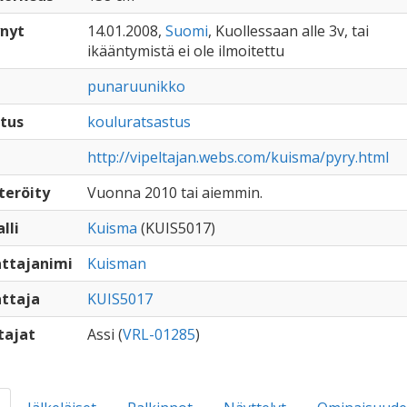
nyt
14.01.2008,
Suomi
, Kuollessaan alle 3v, tai
ikääntymistä ei ole ilmoitettu
punaruunikko
tus
kouluratsastus
http://vipeltajan.webs.com/kuisma/pyry.html
teröity
Vuonna 2010 tai aiemmin.
lli
Kuisma
(KUIS5017)
ttajanimi
Kuisman
ttaja
KUIS5017
tajat
Assi (
VRL-01285
)