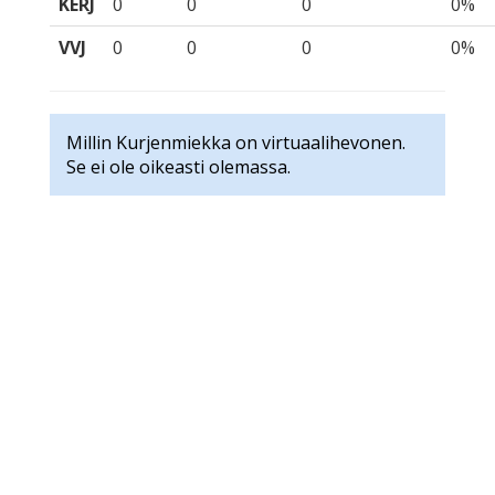
KERJ
0
0
0
0%
VVJ
0
0
0
0%
Millin Kurjenmiekka on virtuaalihevonen.
Se ei ole oikeasti olemassa.