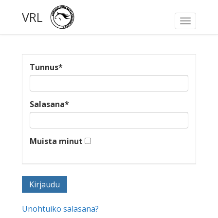
VRL
Toggle
navigati
Tunnus
*
Salasana
*
Muista minut
Unohtuiko salasana?