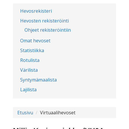
Hevosrekisteri
Hevosten rekisteröinti
Ohjeet rekisteröintiin
Omat hevoset
Statistiikka
Rotulista
Värilista
Syntymämaalista
Lajilista
Etusivu
Virtuaalihevoset