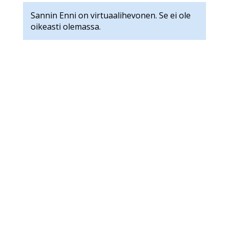
Sannin Enni on virtuaalihevonen. Se ei ole
oikeasti olemassa.