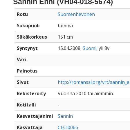
Sannin Enni (VH04-018-5674)
Rotu
Suomenhevonen
Sukupuoli
tamma
Säkäkorkeus
151 cm
Syntynyt
15.04.2008,
Suomi
, yli 8v
Väri
Painotus
Sivut
http://romanssi.org/vrt/sannin_
Rekisteröity
Vuonna 2010 tai aiemmin.
Kotitalli
-
Kasvattajanimi
Sannin
Kasvattaja
CECI0066