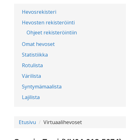
Hevosrekisteri
Hevosten rekisteröinti
Ohjeet rekisteröintiin
Omat hevoset
Statistiikka
Rotulista
Värilista
Syntymämaalista
Lajilista
Etusivu
Virtuaalihevoset