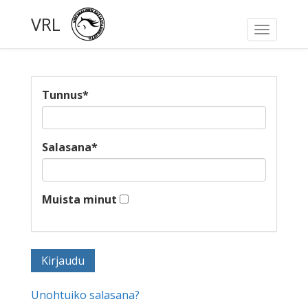
VRL
Toggle
navigati
Tunnus
*
Salasana
*
Muista minut
Unohtuiko salasana?